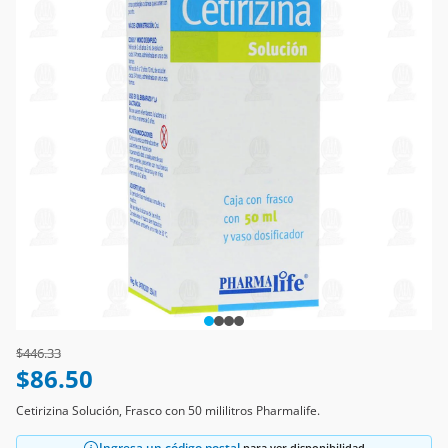
Price reduced from
to
$446.33
$86.50
Cetirizina Solución, Frasco con 50 mililitros Pharmalife.
Ingresa un código postal
para ver disponibilidad