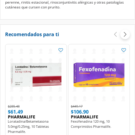
perenne, rinitis estacional, rinoconjuntivitis alérgicas y otras patologías
cutáneas que cursen con prurito.
Recomendados para ti
Price reduced from
to
Price reduced from
to
$285.48
$449.17
$61.49
$106.90
PHARMALIFE
PHARMALIFE
Loratadina/Betametasona
Fexofenadina 120 mg, 10
5.0mg/0.25mg, 10 Tabletas
Comprimidos Pharmalife.
Pharmalife.