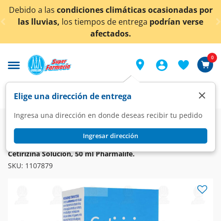
< div class="carousel-inner">
diciones climáticas ocasionadas por
¡Ahora también
s tiempos de entrega
podrían verse
afectados.
0
×
Elige una dirección de entrega
Ingresa una dirección en donde deseas recibir tu pedido
Farmacia
Medicina
Respiratorio
Antihistamínicos
Ingresar dirección
PHARMALIFE
Cetirizina Solución, 50 ml Pharmalife.
SKU:
1107879