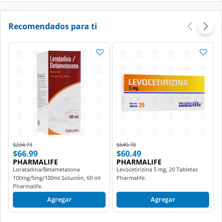
Recomendados para ti
Price reduced from
to
Price reduced from
to
$234.73
$640.78
$66.99
$60.49
PHARMALIFE
PHARMALIFE
Loratadina/Betametasona
Levocetirizina 5 mg, 20 Tabletas
100mg/5mg/100ml Solución, 60 ml
Pharmalife.
Pharmalife.
Agregar
Agregar