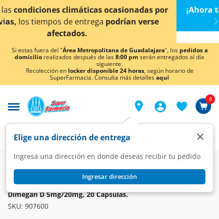
< div class="carousel-inner">
r
¡Ahora también en Aguascalientes!
Da
clic aquí
par
conocer detalles.
Si estas fuera del "
Área Metropolitana de Guadalajara
", los
pedidos a
domicilio
realizados después de las
8:00 pm
serán entregados al día
siguiente.
Recolección en
locker disponible 24 horas
, según horario de
SuperFarmacia. Consulta más detalles
aquí
0
×
Elige una dirección de entrega
Ingresa una dirección en donde deseas recibir tu pedido
Farmacia
Medicina
Respiratorio
Antihistamínicos
Ingresar dirección
DIMEGAN
Dimegan D 5mg/20mg, 20 Cápsulas.
SKU:
907600