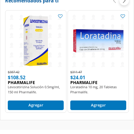
Recomendados para ti
Price reduced from
to
Price reduced from
to
$387.42
$311.47
$108.52
$24.01
PHARMALIFE
PHARMALIFE
Levocetirizina Solución 0.5mg/ml,
Loratadina 10 mg, 20 Tabletas
150 ml Pharmalife.
Pharmalife.
Agregar
Agregar