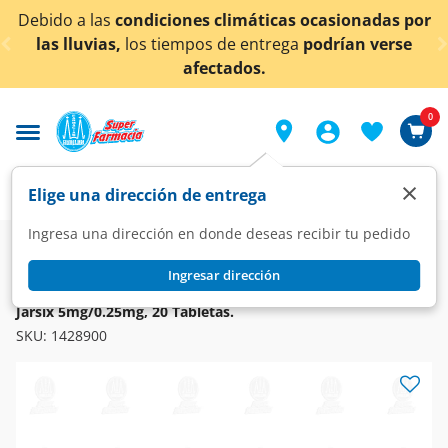
< div class="carousel-inner">
Debido a las
condiciones climáticas ocasionadas por
las lluvias,
los tiempos de entrega
podrían verse
afectados.
0
×
Elige una dirección de entrega
Ingresa una dirección en donde deseas recibir tu pedido
Farmacia
Medicina
Respiratorio
Antihistamínicos
Ingresar dirección
JARSIX
Jarsix 5mg/0.25mg, 20 Tabletas.
SKU:
1428900