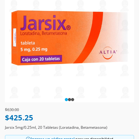
Price reduced from
to
$630.00
$425.25
Jarsix 5mg/0.25ml, 20 Tabletas (Loratadina, Betametasona)
Ingresa un código postal
para ver disponibilidad