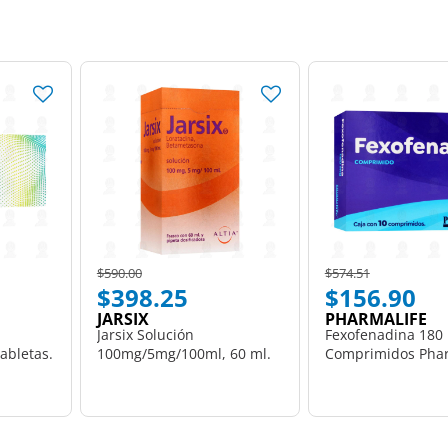
Price reduced from
to
Price reduced from
to
$590.00
$574.51
$398.25
$156.90
JARSIX
PHARMALIFE
Jarsix Solución
Fexofenadina 180
abletas.
100mg/5mg/100ml, 60 ml.
Comprimidos Phar