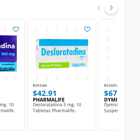
Price reduced from
to
Price reduced from
to
$313.66
$1,037.40
$42.91
$671.51
PHARMALIFE
DYMISTA
 mg, 10
Desloratadina 5 mg, 10
Dymista D 0.1/0
malife.
Tabletas Pharmalife.
Suspensión, 25 m