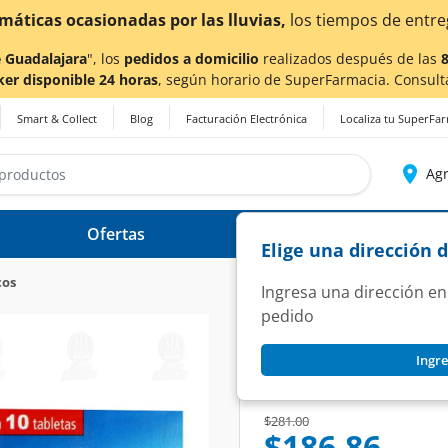
ra también en Aguascalientes!
Da
clic aquí
para conocer d
 Guadalajara
", los
pedidos a domicilio
realizados después de las
ker disponible 24 horas
, según horario de SuperFarmacia. Consult
Smart & Collect
Blog
Facturación Electrónica
Localiza tu SuperFa
Agr
Ofertas
Ayuda
Elige una dirección 
cos
Ingresa una dirección en
pedido
SENSIBIT
Ingre
Sensibit 10 mg, 10
SKU:
867098
Price reduced from
to
$281.00
$186.86