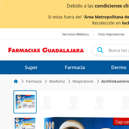
< div class="carousel-inner">
¡Aho
Si estas fuera del "
Área Metropolitana de
Recolección en
loc
Servicios Médicos
Foto Impresiones
Super
Farmacia
Dermo
Farmacia
Medicina
Respiratorio
Antihistamíni