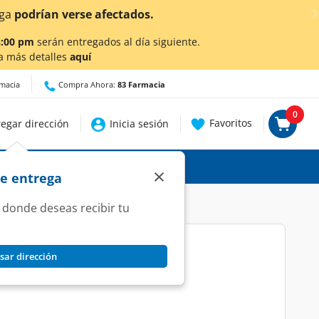
etalles.
8:00 pm
serán entregados al día siguiente.
a más detalles
aquí
rmacia
Compra Ahora:
83 Farmacia
0
Favoritos
egar dirección
Inicia sesión
×
de entrega
 donde deseas recibir tu
sar dirección
 Tabletas.