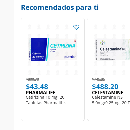
Recomendados para ti
Price reduced from
to
Price reduced from
to
$800.70
$745.35
$43.48
$488.20
PHARMALIFE
CELESTAMINE
Cetirizina 10 mg, 20
Celestamine NS
Tabletas Pharmalife.
5.0mg/0.25mg, 20 T