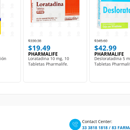
Price reduced from
to
Price reduced from
to
$330.38
$345.60
$19.49
$42.99
PHARMALIFE
PHARMALIFE
ción
Loratadina 10 mg, 10
Desloratadina 5 m
Tabletas Pharmalife.
Tabletas Pharmali
Contact Center:
33 3818 1818
/
83 FARM