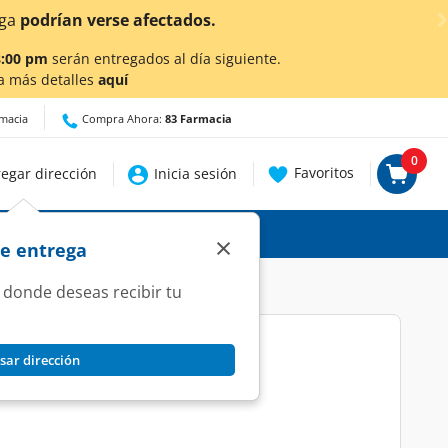
¡Ahora también e
8:00 pm
serán entregados al día siguiente.
a más detalles
aquí
rmacia
Compra Ahora:
83 Farmacia
0
Favoritos
egar dirección
Inicia sesión
×
de entrega
 donde deseas recibir tu
sar dirección
l Jarabe, 60 ml.