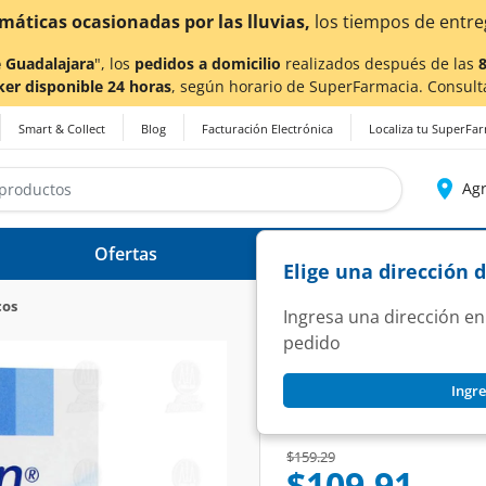
erse afectados.
 Guadalajara
", los
pedidos a domicilio
realizados después de las
ker disponible 24 horas
, según horario de SuperFarmacia. Consult
Smart & Collect
Blog
Facturación Electrónica
Localiza tu SuperFa
Agr
Ofertas
Ayuda
Elige una dirección 
cos
Ingresa una dirección en
pedido
URTISIN
Ingre
Urtisin 100mg/100m
SKU:
1092278
Price reduced from
to
$159.29
$109.91