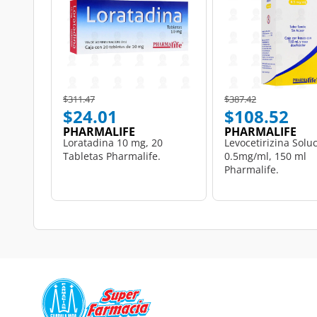
Price reduced from
to
Price reduced from
to
$311.47
$387.42
$24.01
$108.52
PHARMALIFE
PHARMALIFE
Loratadina 10 mg, 20
Levocetirizina Solu
Tabletas Pharmalife.
0.5mg/ml, 150 ml
Pharmalife.