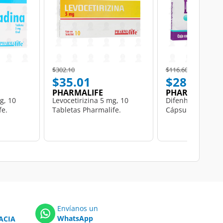
Price reduced from
to
Price reduced from
to
$302.10
$116.60
$35.01
$28.50
PHARMALIFE
PHARMALIFE
g, 10
Levocetirizina 5 mg, 10
Difenhidramina 
fe.
Tabletas Pharmalife.
Cápsulas Pharmal
Envíanos un
WhatsApp
ACIA