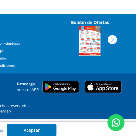
Boletín de Ofertas
versionistas
jo
cidad
ndiciones
Descarga
nuestra APP
echos reservados.
. 44610
Aceptar
es
.