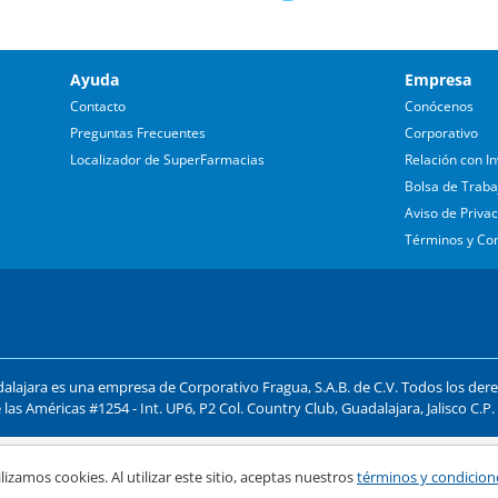
Ayuda
Empresa
Contacto
Conócenos
Preguntas Frecuentes
Corporativo
Localizador de SuperFarmacias
Relación con In
Bolsa de Traba
Aviso de Priva
Términos y Co
lajara es una empresa de Corporativo Fragua, S.A.B. de C.V. Todos los der
 las Américas #1254 - Int. UP6, P2 Col. Country Club, Guadalajara, Jalisco C.P
ago y compra segura
lizamos cookies. Al utilizar este sitio, aceptas nuestros
términos y condicion