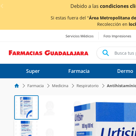
< div class="carousel-inner">
ionadas por las lluvias,
los tiempos de entrega
podrían v
Si estas fuera del "
Área Metropolitana de
Recolección en
loc
Servicios Médicos
Foto Impresiones
Super
Farmacia
Dermo
Farmacia
Medicina
Respiratorio
Antihistamíni