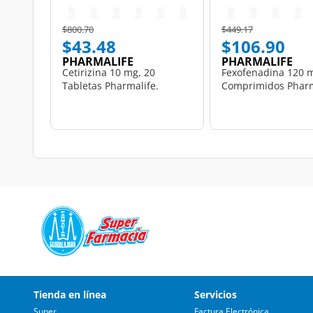
Price reduced from
to
Price reduced from
to
$800.70
$449.17
$43.48
$106.90
PHARMALIFE
PHARMALIFE
Cetirizina 10 mg, 20
Fexofenadina 120 m
Tabletas Pharmalife.
Comprimidos Pharm
Tienda en línea
Servicios
Super
Factura Electrónica