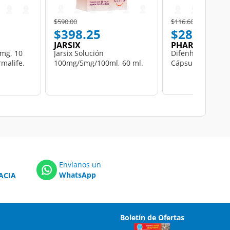
Price reduced from
to
Price reduced from
to
$590.00
$116.60
$398.25
$28.50
JARSIX
PHARMALIFE
 mg, 10
Jarsix Solución
Difenhidramina 
malife.
100mg/5mg/100ml, 60 ml.
Cápsulas Pharmal
Envíanos un
WhatsApp
ACIA
Boletín de Ofertas