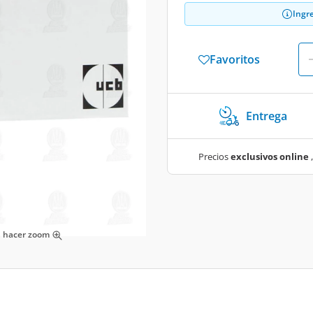
Ingr
Favoritos
Entrega
Precios
exclusivos online
,
ra hacer zoom