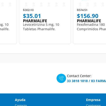
Price reduced from
to
Price reduced from
to
$302.10
$574.51
$35.01
$156.90
PHARMALIFE
PHARMALIFE
g, 10
Levocetirizina 5 mg, 10
Fexofenadina 180
alife.
Tabletas Pharmalife.
Comprimidos Phar
Contact Center:
33 3818 1818
/
83 FARM
Ayuda
Empresa
Contacto
Conócenos