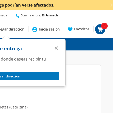
tados.
rmacia
Compra Ahora:
83 Farmacia
0
Favoritos
egar dirección
Inicia sesión
×
de entrega
 donde deseas recibir tu
sar dirección
bletas.
letas (Cetirizina)