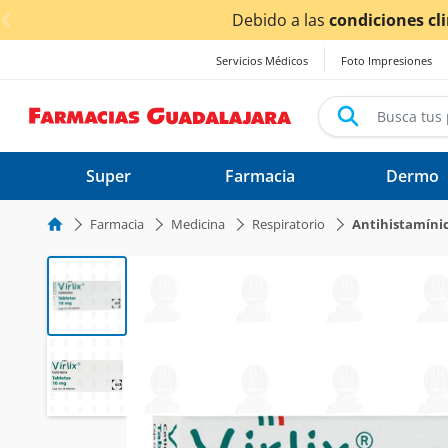
< div class="carousel-inner">
Debido a las
condiciones climáticas ocasionadas p
Servicios Médicos
Foto Impresiones
Super
Farmacia
Dermo
Farmacia
Medicina
Respiratorio
Antihistamíni