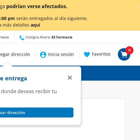
talles.
8:00 pm
serán entregados al día siguiente.
a más detalles
aquí
rmacia
Compra Ahora:
83 Farmacia
0
Favoritos
egar dirección
Inicia sesión
×
de entrega
 donde deseas recibir tu
sar dirección
abletas.