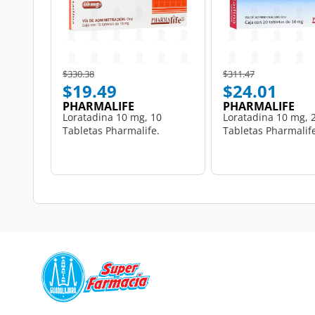
Price reduced from
to
Price reduced from
to
$330.38
$311.47
$19.49
$24.01
PHARMALIFE
PHARMALIFE
Loratadina 10 mg, 10
Loratadina 10 mg, 
Tabletas Pharmalife.
Tabletas Pharmalif