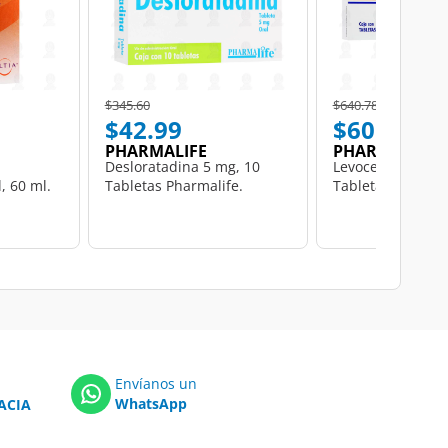
Price reduced from
to
Price reduced from
to
$345.60
$640.78
$42.99
$60.49
PHARMALIFE
PHARMALIFE
Desloratadina 5 mg, 10
Levocetirizina 5 
 60 ml.
Tabletas Pharmalife.
Tabletas Pharmal
Envíanos un
WhatsApp
ACIA