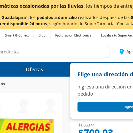
a también en Aguascalientes!
Da
clic aquí
para conocer de
 Guadalajara
", los
pedidos a domicilio
realizados después de las
ker disponible 24 horas
, según horario de SuperFarmacia. Consult
Smart & Collect
Blog
Facturación Electrónica
Localiza tu SuperFa
Agr
Ofertas
Ayuda
Elige una dirección 
cos
Ingresa una dirección en
pedido
ZYRTEC
Ingre
Zyrtec 10 mg, 20 T
SKU:
885738
Price reduced from
to
$1,050.41
$709.03