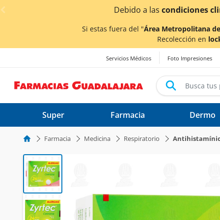
< div class="carousel-inner">
¡Ahor
Si estas fuera del "
Área Metropolitana de
Recolección en
loc
Servicios Médicos
Foto Impresiones
Super
Farmacia
Dermo
Farmacia
Medicina
Respiratorio
Antihistamíni