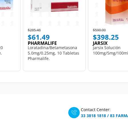
Price reduced from
to
Price reduced from
to
$285.48
$590.00
$61.49
$398.25
PHARMALIFE
JARSIX
20
Loratadina/Betametasona
Jarsix Solución
e.
5.0mg/0.25mg, 10 Tabletas
100mg/5mg/100ml,
Pharmalife.
Contact Center:
33 3818 1818
/
83 FARM