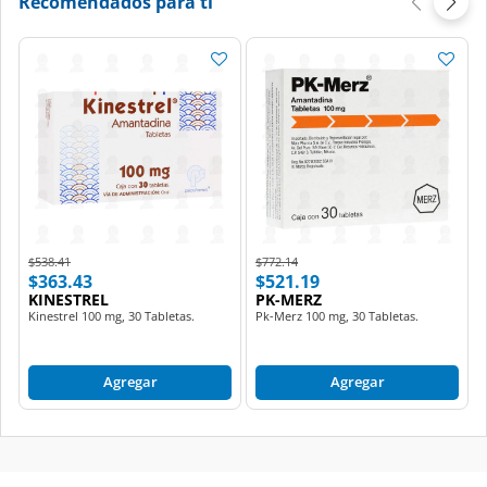
Recomendados para ti
Price reduced from
to
Price reduced from
to
$538.41
$772.14
$363.43
$521.19
KINESTREL
PK-MERZ
Kinestrel 100 mg, 30 Tabletas.
Pk-Merz 100 mg, 30 Tabletas.
Agregar
Agregar