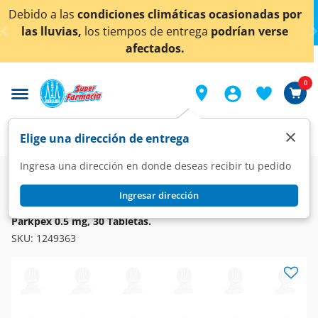
< div class="carousel-inner">
limáticas ocasionadas por
¡Ahora también en Aguasc
de entrega
podrían verse
conocer 
tados.
0
×
Elige una dirección de entrega
Ingresa una dirección en donde deseas recibir tu pedido
Farmacia
Medicina
Sistema Nervioso
Antiparkinsoniano
Ingresar dirección
PARPKPEX
Parkpex 0.5 mg, 30 Tabletas.
SKU:
1249363