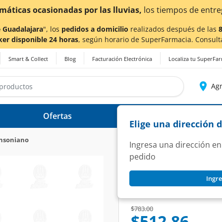
 tiempos de entrega
podrían verse afectados.
 Guadalajara
", los
pedidos a domicilio
realizados después de las
ker disponible 24 horas
, según horario de SuperFarmacia. Consult
Smart & Collect
Blog
Facturación Electrónica
Localiza tu SuperFa
Agr
Ofertas
Ayuda
Elige una dirección 
insoniano
Ingresa una dirección en
pedido
SUNAM
Ingre
Sunam 0.25 mg, 30
SKU:
1179241
Price reduced from
to
$783.00
$512.86