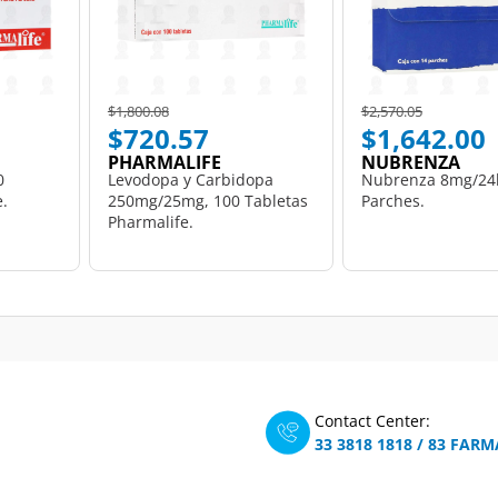
Price reduced from
to
Price reduced from
to
$1,800.08
$2,570.05
$720.57
$1,642.00
PHARMALIFE
NUBRENZA
0
Levodopa y Carbidopa
Nubrenza 8mg/24
e.
250mg/25mg, 100 Tabletas
Parches.
Pharmalife.
Contact Center:
33 3818 1818
/
83 FARM