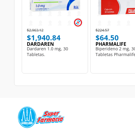
Price reduced from
to
Price reduced from
to
$2,963.12
$224.57
$1,940.84
$64.50
DARDAREN
PHARMALIFE
Dardaren 1.0 mg, 30
Biperideno 2 mg, 3
Tabletas.
Tabletas Pharmalif