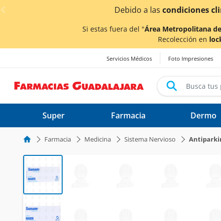
< div class="carousel-inner">
las
condiciones climáticas ocasionadas por las lluvias,
los
Si estas fuera del "
Área Metropolitana de
Recolección en
loc
Servicios Médicos
Foto Impresiones
Super
Farmacia
Dermo
Farmacia
Medicina
Sistema Nervioso
Antipark