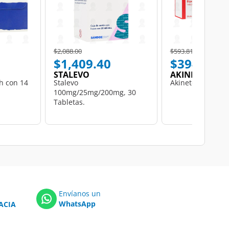
Price reduced from
to
Price reduced from
to
$2,088.00
$593.81
$1,409.40
$394.88
STALEVO
AKINETON
h con 14
Stalevo
Akineton 30 Tabl
100mg/25mg/200mg, 30
Tabletas.
Envíanos un
WhatsApp
ACIA