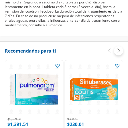
mismo día). Segundo a séptimo día (3 tabletas por día): disolver
lentamente en la boca 1 tableta cada 8 horas (3 veces al día), hasta la
remisión del cuadro infeccioso. La duración total del tratamiento es de 5 a
7 días. En caso de no producirse mejoría de infecciones respiratorias
virales agudas entre ellas la influenza, al tercer día de tratamiento con el
medicamento, consulte a su médico.
Recomendados para ti
Price reduced from
to
Price reduced from
to
$1,959.88
$338.10
$1,391.51
$230.01