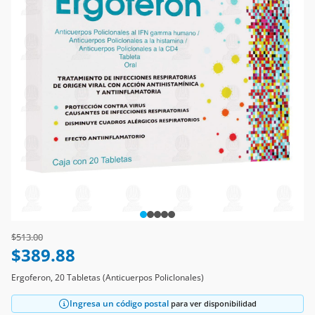
Price reduced from
to
$513.00
$389.88
Ergoferon, 20 Tabletas (Anticuerpos Policlonales)
Ingresa un código postal
para ver disponibilidad