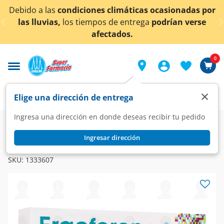
< div class="carousel-inner">
 las
condiciones climáticas ocasionadas por
¡Ahora 
vias,
los tiempos de entrega
podrían verse
afectados.
0
×
Elige una dirección de entrega
Ingresa una dirección en donde deseas recibir tu pedido
Farmacia
Medicina
Inmunológico
Biológicos
Ingresar dirección
ERGOFERON
Ergoferon, 20 Tabletas.
SKU:
1333607