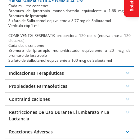
Boletín
Bromuro de Ipratropio monohidratado equivalente a 1.68 mg de
Bromuro de Ipratropio
Sulfato de Salbutamol equivalente a 8.77 mg de Salbutamol
Vehículo cbp 1 mL
COMBIVENT
®
RESPIMAT
®
proporciona 120 dosis (equivalente a 120
disparos).
Cada dosis contiene:
Bromuro de Ipratropio monohidratado equivalente a 20 mcg de
bromuro de Ipratropio
Sulfato de Salbutamol equivalente a 100 mcg de Salbutamol
Indicaciones Terapéuticas
Propiedades Farmacéuticas
Contraindicaciones
Restricciones De Uso Durante El Embarazo Y La
Lactancia
Reacciones Adversas
Interacciones Medicamentosas Y De Otro Género