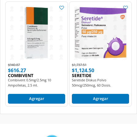
Price reduced from
to
Price reduced from
to
$940.87
$1,737.51
$616.27
$1,124.50
COMBIVENT
SERETIDE
Combivent 0.5mg/2.5mg 10
Seretide Diskus Polvo
Ampolletas, 2.5 ml.
50mcg/250mcg, 60 Dosis.
Agregar
Agregar