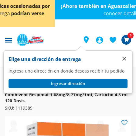
< div class="carousel-inner">
¡Ahora también en Aguascalientes!
Da
clic aquí
para
conocer detalles.
0
×
Elige una dirección de entrega
Ingresa una dirección en donde deseas recibir tu pedido
Farmacia
Medicina
Respiratorio
Broncodilatadores
Ingresar dirección
COMBIVENT
Combivent Respimat 1.68mg/8.77mg/1ml, Cartucho 4.5 ml
120 Dosis.
SKU:
1119389