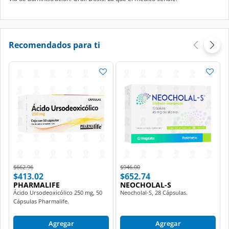
Recomendados para ti
Price reduced from
to
Price reduced from
to
$662.96
$946.00
$413.02
$652.74
PHARMALIFE
NEOCHOLAL-S
Ácido Ursodeoxicólico 250 mg, 50
Neocholal-S, 28 Cápsulas.
Cápsulas Pharmalife.
Agregar
Agregar