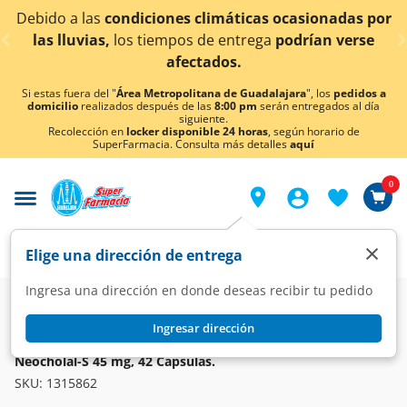
< div class="carousel-inner">
 las
condiciones climáticas ocasionadas por
¡Ahora 
vias,
los tiempos de entrega
podrían verse
afectados.
Si estas fuera del "
Área Metropolitana de Guadalajara
", los
pedidos a
domicilio
realizados después de las
8:00 pm
serán entregados al día
siguiente.
Recolección en
locker disponible 24 horas
, según horario de
SuperFarmacia. Consulta más detalles
aquí
0
×
Elige una dirección de entrega
Ingresa una dirección en donde deseas recibir tu pedido
Farmacia
Medicina
Digestivo
Colagogos y Coleréticos
Ingresar dirección
NEOCHOLAL-S
Neocholal-S 45 mg, 42 Cápsulas.
SKU:
1315862