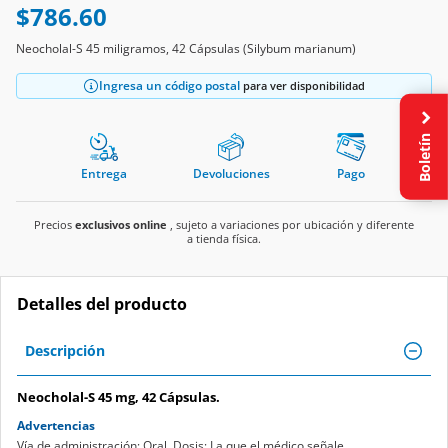
$786.60
Neocholal-S 45 miligramos, 42 Cápsulas (Silybum marianum)
Ingresa un código postal
para ver disponibilidad
Boletín
Entrega
Devoluciones
Pago
Precios
exclusivos online
, sujeto a variaciones por ubicación y diferente
a tienda física.
Detalles del producto
Descripción
Neocholal-S 45 mg, 42 Cápsulas.
Advertencias
Vía de administración: Oral. Dosis: La que el médico señale.