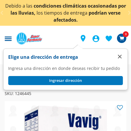
< div class="carousel-inner">
as
condiciones climáticas ocasionadas por
¡Ahora ta
as,
los tiempos de entrega
podrían verse
afectados.
0
×
Elige una dirección de entrega
Ingresa una dirección en donde deseas recibir tu pedido
Farmacia
Medicina
Digestivo
Enzimas Digestivas
Ingresar dirección
VAVIG
Vavig Suplemento Alimenticio, 30 Cápsulas.
SKU:
1246445