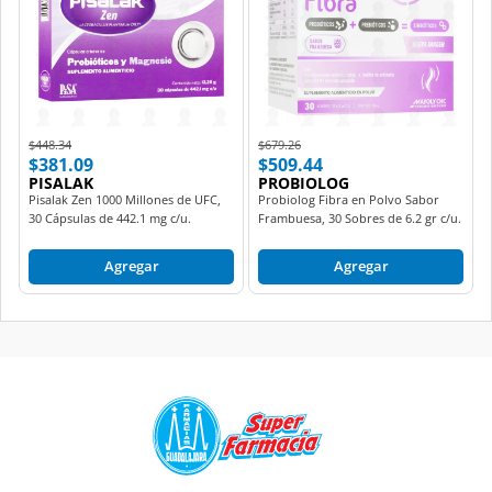
Price reduced from
to
Price reduced from
to
$448.34
$679.26
$381.09
$509.44
PISALAK
PROBIOLOG
Pisalak Zen 1000 Millones de UFC,
Probiolog Fibra en Polvo Sabor
30 Cápsulas de 442.1 mg c/u.
Frambuesa, 30 Sobres de 6.2 gr c/u.
Agregar
Agregar