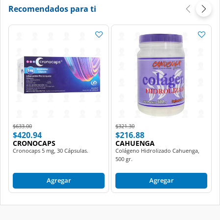
Recomendados para ti
Price reduced from
to
Price reduced from
to
$633.00
$321.30
$420.94
$216.88
CRONOCAPS
CAHUENGA
Cronocaps 5 mg, 30 Cápsulas.
Colágeno Hidrolizado Cahuenga,
500 gr.
Agregar
Agregar