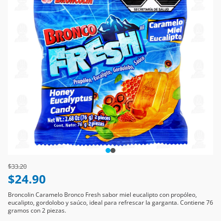
Price reduced from
to
$33.20
$24.90
Broncolin Caramelo Bronco Fresh sabor miel eucalipto con propóleo,
eucalipto, gordolobo y saúco, ideal para refrescar la garganta. Contiene 76
gramos con 2 piezas.