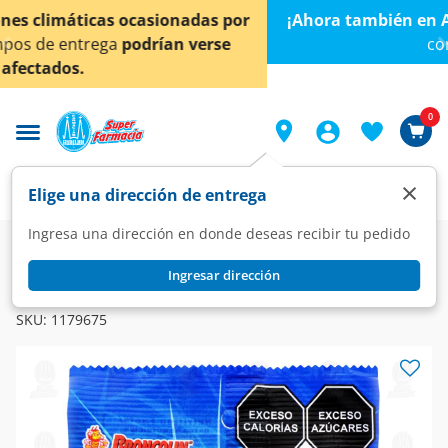
< div class="carousel-inner">
¡Ahora también en Aguascalientes!
Da
clic aquí
para
conocer detalles.
0
×
Elige una dirección de entrega
Ingresa una dirección en donde deseas recibir tu pedido
Farmacia
Medicina
Homeopatía
Homeopático
Ingresar dirección
BRONCOFRESH
Broncolin Caramelo Bronco Fresh Miel Eucalipto, 76 gr.
SKU:
1179675