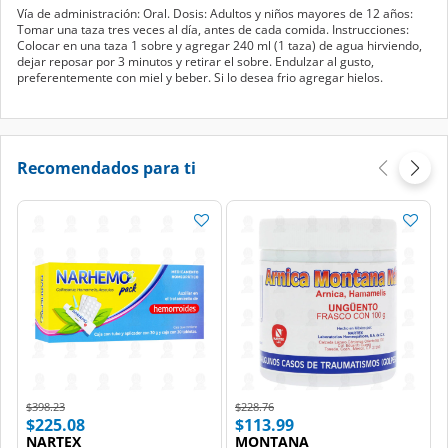
Vía de administración: Oral. Dosis: Adultos y niños mayores de 12 años:
Tomar una taza tres veces al día, antes de cada comida. Instrucciones:
Colocar en una taza 1 sobre y agregar 240 ml (1 taza) de agua hirviendo,
dejar reposar por 3 minutos y retirar el sobre. Endulzar al gusto,
preferentemente con miel y beber. Si lo desea frio agregar hielos.
Recomendados para ti
Price reduced from
to
Price reduced from
to
$398.23
$228.76
$225.08
$113.99
NARTEX
MONTANA