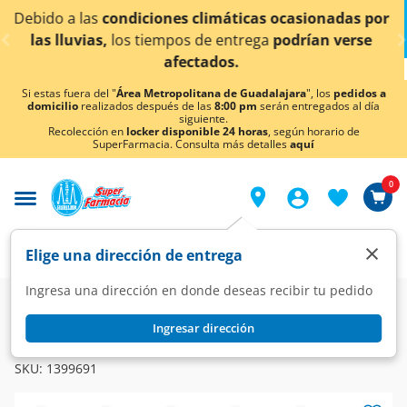
< div class="carousel-inner">
máticas ocasionadas por
¡Ahora también en Aguascal
entrega
podrían verse
conocer det
os.
Si estas fuera del "
Área Metropolitana de Guadalajara
", los
pedidos a
domicilio
realizados después de las
8:00 pm
serán entregados al día
siguiente.
Recolección en
locker disponible 24 horas
, según horario de
SuperFarmacia. Consulta más detalles
aquí
0
×
Elige una dirección de entrega
Ingresa una dirección en donde deseas recibir tu pedido
Farmacia
Medicina
Homeopatía
Homeopático
Ingresar dirección
HERBACIL
Herbacil Cuacol G Remedio Herbolario, 25 gr.
SKU:
1399691