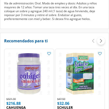
Vía de administración: Oral. Modo de empleo y dosis: Adultos y niños
mayores de 12 años: Tomar una taza tres veces al día. En una taza
coloque un sobre y agregue 240 ml (1 taza) de agua hirviendo, deje
reposar por 3 minutos y retire el sobre. Endulzar al gusto,
preferentemente con miel y beber. Si desea frio agregue hielos.
Recomendados para ti
Price reduced from
to
Price reduced from
to
$321.30
$47.50
$216.88
$32.06
CAHUENGA
SCHULER