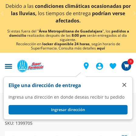
< div class="carousel-inner">
ciones climáticas ocasionadas por
¡Ahora también e
tiempos de entrega
podrían verse
afectados.
Si estas fuera del "
Área Metropolitana de Guadalajara
", los
pedidos a
domicilio
realizados después de las
8:00 pm
serán entregados al día
siguiente.
Recolección en
locker disponible 24 horas
, según horario de
SuperFarmacia. Consulta más detalles
aquí
0
×
Elige una dirección de entrega
Ingresa una dirección en donde deseas recibir tu pedido
Farmacia
Medicina
Homeopatía
Homeopático
Ingresar dirección
HERBACIL
Herbacil Darnicanthe Remedio Herbolario, 25 gr.
SKU:
1399705