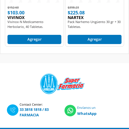
Price reduced from
to
Price reduced from
to
$152.60
$398.23
$103.00
$225.08
VIVINOX
NARTEX
Vivinox-N Medicamento
Pack Narhemo Ungüento 30 gr + 30
Herbolario, 40 Tabletas.
Tabletas.
Agregar
Agregar
Contact Center:
Envíanos un
33 3818 1818
/
83
WhatsApp
FARMACIA