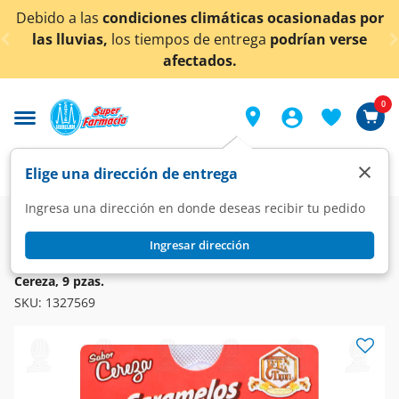
< div class="carousel-inner">
Debido a las
condiciones climáticas ocasionadas por
las lluvias,
los tiempos de entrega
podrían verse
afectados.
0
×
Elige una dirección de entrega
Ingresa una dirección en donde deseas recibir tu pedido
Farmacia
Medicina
Homeopatía
Homeopático
Ingresar dirección
TIA TRINI
La Tía Trini Caramelos de Miel y Propóleo con Menta Sabor
Cereza, 9 pzas.
SKU:
1327569