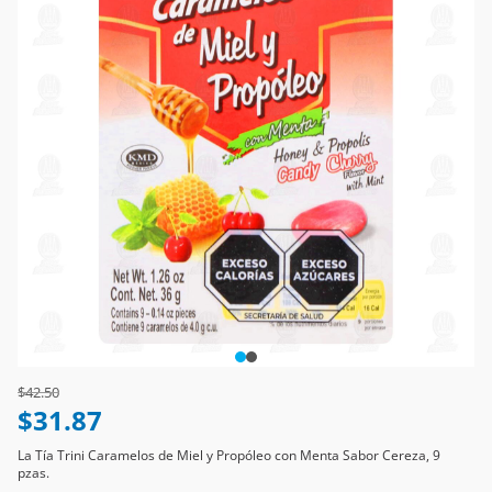
Price reduced from
to
$42.50
$31.87
La Tía Trini Caramelos de Miel y Propóleo con Menta Sabor Cereza, 9
pzas.