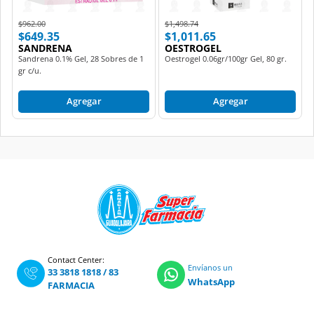
Price reduced from
to
Price reduced from
to
$962.00
$1,498.74
$649.35
$1,011.65
SANDRENA
OESTROGEL
Sandrena 0.1% Gel, 28 Sobres de 1
Oestrogel 0.06gr/100gr Gel, 80 gr.
gr c/u.
Agregar
Agregar
Contact Center:
Envíanos un
33 3818 1818
/
83
WhatsApp
FARMACIA