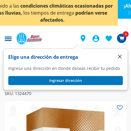
< div class="carousel-inner">
ionadas por
¡Ahora también en Aguascalientes!
Da
cl
an verse
conocer detalles.
0
×
Elige una dirección de entrega
Ingresa una dirección en donde deseas recibir tu pedido
Farmacia
Medicina
Hormonal
Hormonales
Ingresar dirección
LENZETTO
Lenzetto Solución 1.53 mg, 6.5 ml.
SKU:
1324470