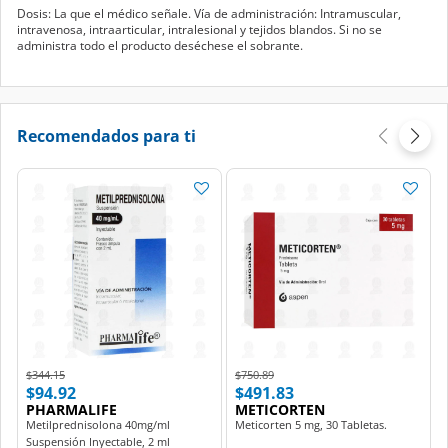
Dosis: La que el médico señale. Vía de administración: Intramuscular,
intravenosa, intraarticular, intralesional y tejidos blandos. Si no se
administra todo el producto deséchese el sobrante.
Recomendados para ti
Price reduced from
to
Price reduced from
to
$344.15
$750.89
$94.92
$491.83
PHARMALIFE
METICORTEN
Metilprednisolona 40mg/ml
Meticorten 5 mg, 30 Tabletas.
Suspensión Inyectable, 2 ml