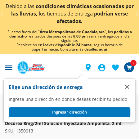
< div class="carousel-inner">
 las
condiciones climáticas ocasionadas por
¡Ahora 
vias,
los tiempos de entrega
podrían verse
afectados.
Si estas fuera del "
Área Metropolitana de Guadalajara
", los
pedidos a
domicilio
realizados después de las
8:00 pm
serán entregados al día
siguiente.
Recolección en
locker disponible 24 horas
, según horario de
SuperFarmacia. Consulta más detalles
aquí
0
×
Elige una dirección de entrega
Ingresa una dirección en donde deseas recibir tu pedido
Farmacia
Medicina
Hormonal
Hormonas Corticoster
Ingresar dirección
DECOREX
Decorex 8mg/2ml Solución Inyectable Ampolleta, 2 ml.
SKU:
1350013