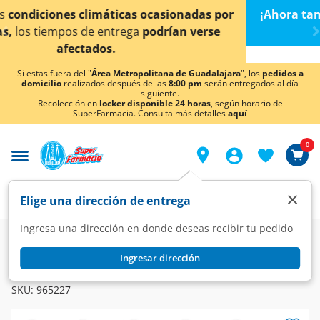
< div class="carousel-inner">
r
¡Ahora también en Aguascalientes!
Da
clic aquí
par
conocer detalles.
Si estas fuera del "
Área Metropolitana de Guadalajara
", los
pedidos a
domicilio
realizados después de las
8:00 pm
serán entregados al día
siguiente.
Recolección en
locker disponible 24 horas
, según horario de
SuperFarmacia. Consulta más detalles
aquí
0
×
Elige una dirección de entrega
Ingresa una dirección en donde deseas recibir tu pedido
Farmacia
Medicina
Digestivo
Laxantes
Ingresar dirección
CONTUMAX
Contumax Polvo, 255 gr.
SKU:
965227