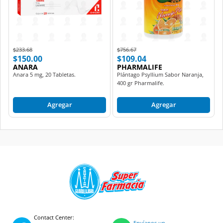
Price reduced from
to
Price reduced from
to
$233.68
$756.67
$150.00
$109.04
ANARA
PHARMALIFE
Anara 5 mg, 20 Tabletas.
Plántago Psyllium Sabor Naranja,
400 gr Pharmalife.
Agregar
Agregar
Contact Center:
Envíanos un