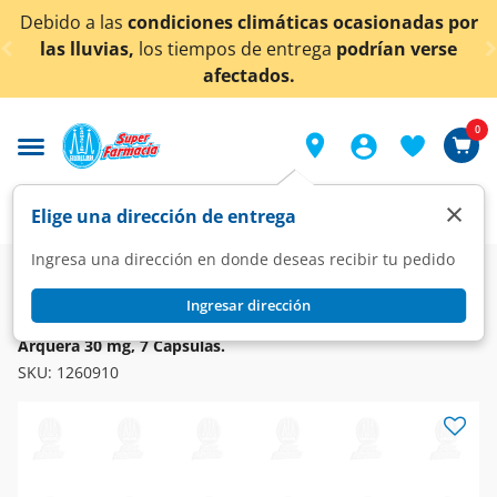
< div class="carousel-inner">
diciones climáticas ocasionadas por
¡Ahora también
s tiempos de entrega
podrían verse
afectados.
0
×
Elige una dirección de entrega
Ingresa una dirección en donde deseas recibir tu pedido
Farmacia
Medicina
Sistema Nervioso
Neuroléptico
Ingresar dirección
ARQUERA
Arquera 30 mg, 7 Cápsulas.
SKU:
1260910