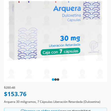
Price reduced from
to
$280.48
$153.76
Arquera 30 miligramos, 7 Cápsulas Liberación Retardada (Duloxetina)
Ingresa un código postal
para ver disponibilidad