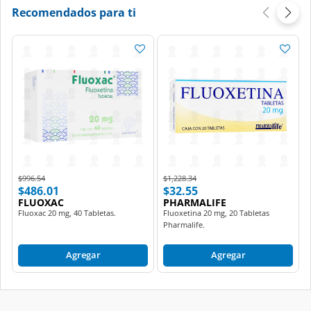
Recomendados para ti
Price reduced from
to
Price reduced from
to
$996.54
$1,228.34
$486.01
$32.55
FLUOXAC
PHARMALIFE
Fluoxac 20 mg, 40 Tabletas.
Fluoxetina 20 mg, 20 Tabletas
Pharmalife.
Agregar
Agregar