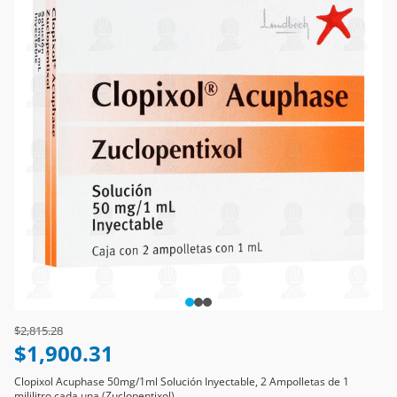
Price reduced from
to
$2,815.28
$1,900.31
Clopixol Acuphase 50mg/1ml Solución Inyectable, 2 Ampolletas de 1
mililitro cada una (Zuclopentixol)