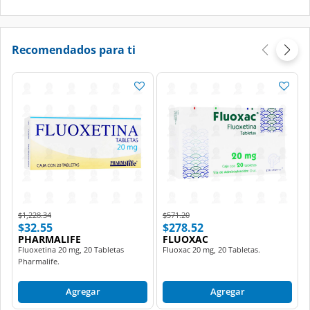
Recomendados para ti
Price reduced from
to
Price reduced from
to
$1,228.34
$571.20
$32.55
$278.52
PHARMALIFE
FLUOXAC
Fluoxetina 20 mg, 20 Tabletas
Fluoxac 20 mg, 20 Tabletas.
Pharmalife.
Agregar
Agregar