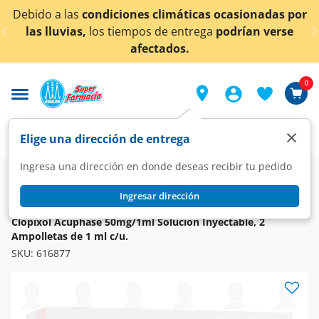
< div class="carousel-inner">
 las
condiciones climáticas ocasionadas por
¡Ahora 
vias,
los tiempos de entrega
podrían verse
afectados.
0
×
Elige una dirección de entrega
Ingresa una dirección en donde deseas recibir tu pedido
Farmacia
Medicina
Sistema Nervioso
Neuroléptico
Ingresar dirección
CLOPIXOL
Clopixol Acuphase 50mg/1ml Solución Inyectable, 2
Ampolletas de 1 ml c/u.
SKU:
616877