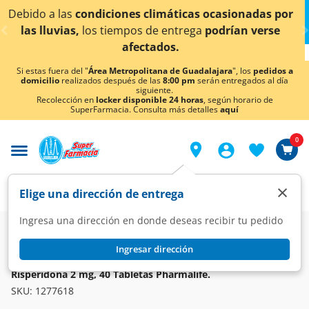
< div class="carousel-inner">
icas ocasionadas por
¡Ahora también en Aguascalien
trega
podrían verse
conocer detall
Si estas fuera del "
Área Metropolitana de Guadalajara
", los
pedidos a
domicilio
realizados después de las
8:00 pm
serán entregados al día
siguiente.
Recolección en
locker disponible 24 horas
, según horario de
SuperFarmacia. Consulta más detalles
aquí
0
×
Elige una dirección de entrega
Ingresa una dirección en donde deseas recibir tu pedido
Farmacia
Medicina
Sistema Nervioso
Psicotrópicos
Ingresar dirección
PHARMALIFE
Risperidona 2 mg, 40 Tabletas Pharmalife.
SKU:
1277618