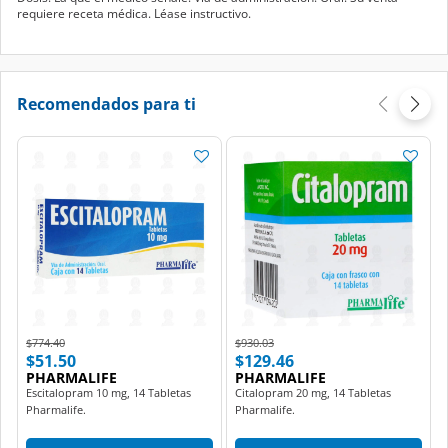
requiere receta médica. Léase instructivo.
Recomendados para ti
Price reduced from
to
Price reduced from
to
$774.40
$930.03
$51.50
$129.46
PHARMALIFE
PHARMALIFE
Escitalopram 10 mg, 14 Tabletas
Citalopram 20 mg, 14 Tabletas
Pharmalife.
Pharmalife.