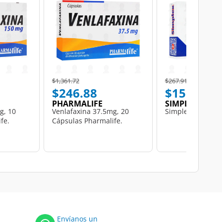
Price reduced from
to
Price reduced from
to
$1,361.72
$267.91
$246.88
$151.21
PHARMALIFE
SIMPLEX
g, 10
Venlafaxina 37.5mg, 20
Simplex, 60 Table
fe.
Cápsulas Pharmalife.
Envíanos un