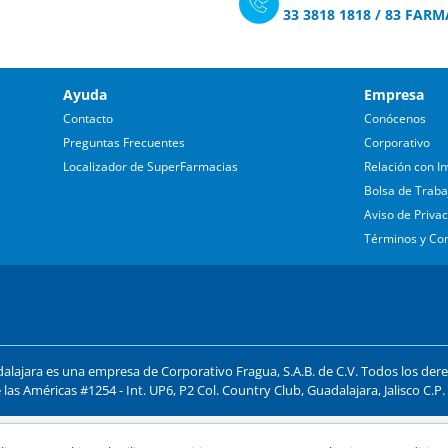
33 3818 1818
/
83 FARM
Ayuda
Empresa
Contacto
Conócenos
Preguntas Frecuentes
Corporativo
Localizador de SuperFarmacias
Relación con In
Bolsa de Traba
Aviso de Priva
Términos y Co
lajara es una empresa de Corporativo Fragua, S.A.B. de C.V. Todos los der
 las Américas #1254 - Int. UP6, P2 Col. Country Club, Guadalajara, Jalisco C.P
ago y compra segura