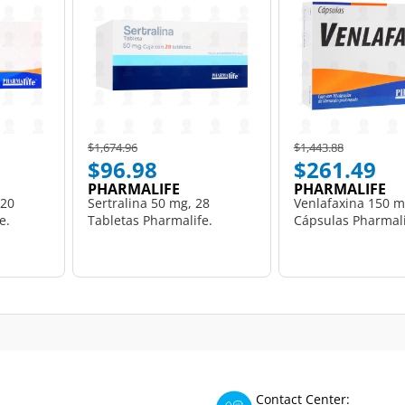
Price reduced from
to
Price reduced from
to
$1,674.96
$1,443.88
$96.98
$261.49
PHARMALIFE
PHARMALIFE
 20
Sertralina 50 mg, 28
Venlafaxina 150 m
e.
Tabletas Pharmalife.
Cápsulas Pharmali
Contact Center: