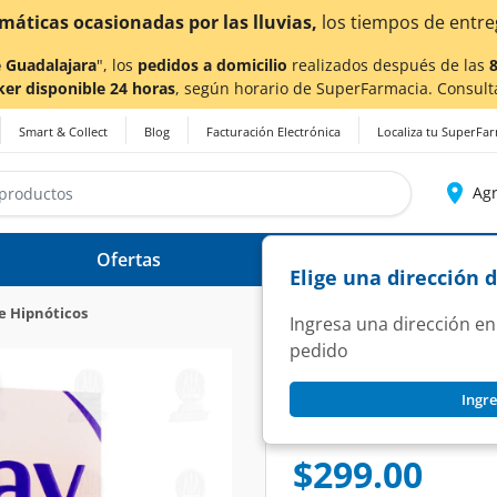
¡Ahora t
 Guadalajara
", los
pedidos a domicilio
realizados después de las
ker disponible 24 horas
, según horario de SuperFarmacia. Consult
Smart & Collect
Blog
Facturación Electrónica
Localiza tu SuperFa
Agr
Ofertas
Ayuda
Elige una dirección 
e Hipnóticos
Ingresa una dirección en
pedido
DALAY
Ingre
Dalay 125.0mg/112
SKU:
1007416
$299.00