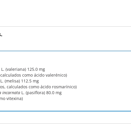
.
L. (valeriana)
125.0 mg
 calculados como ácido valerénico)
L. (melisa)
112.5 mg
os, calculados como ácido rosmarínico)
a incarnata
L. (pasiflora)
80.0 mg
mo vitexina)