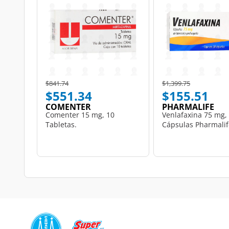
Price reduced from
to
Price reduced from
to
$841.74
$1,399.75
$551.34
$155.51
COMENTER
PHARMALIFE
Comenter 15 mg, 10
Venlafaxina 75 mg,
Tabletas.
Cápsulas Pharmalif