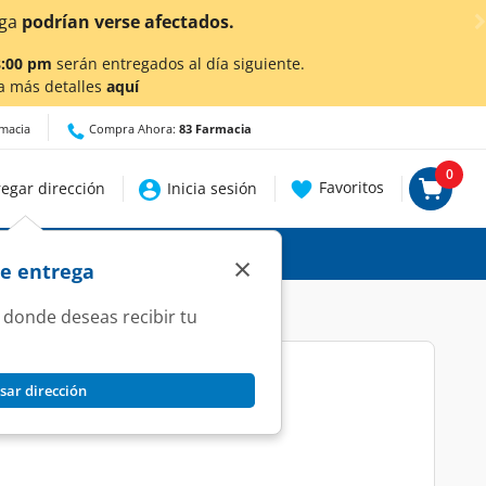
ambién en Aguascalientes!
Da
clic aquí
para conocer detall
8:00 pm
serán entregados al día siguiente.
a más detalles
aquí
rmacia
Compra Ahora:
83 Farmacia
0
Favoritos
egar dirección
Inicia sesión
×
de entrega
 donde deseas recibir tu
sar dirección
.5mg/80mg, 30 Cápsulas.