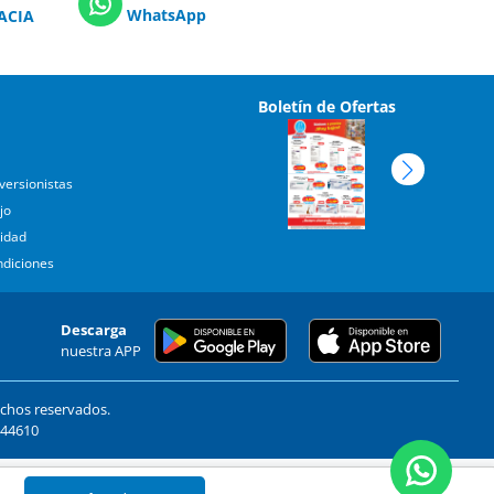
WhatsApp
ACIA
Boletín de Ofertas
versionistas
jo
cidad
ndiciones
Descarga
nuestra APP
echos reservados.
. 44610