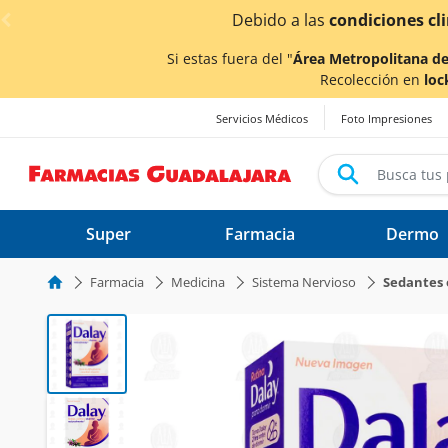
< div class="carousel-inner">
odrían verse afectados.
Si estas fuera del "
Área Metropolitana de
Recolección en
loc
Servicios Médicos
Foto Impresiones
Super
Farmacia
Dermo
Farmacia
Medicina
Sistema Nervioso
Sedantes 