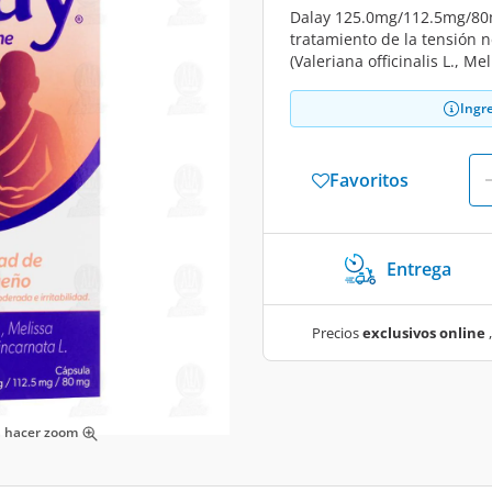
Dalay 125.0mg/112.5mg/80mg 
tratamiento de la tensión n
(Valeriana officinalis L., Mel
Ingr
Favoritos
Entrega
Precios
exclusivos online
,
ra hacer zoom