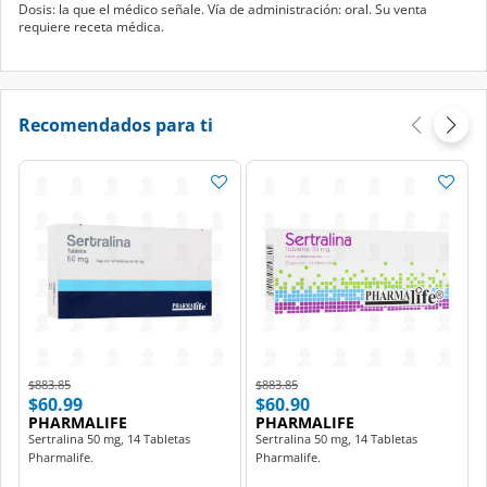
Dosis: la que el médico señale. Vía de administración: oral. Su venta
requiere receta médica.
Recomendados para ti
Price reduced from
to
Price reduced from
to
$883.85
$883.85
$60.99
$60.90
PHARMALIFE
PHARMALIFE
Sertralina 50 mg, 14 Tabletas
Sertralina 50 mg, 14 Tabletas
Pharmalife.
Pharmalife.