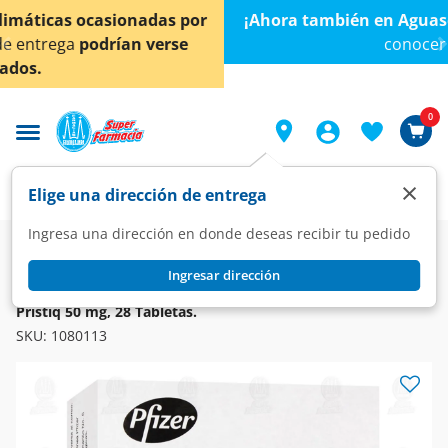
< div class="carousel-inner">
¡Ahora también en Aguascalientes!
Da
clic aquí
para
conocer detalles.
0
×
Elige una dirección de entrega
Ingresa una dirección en donde deseas recibir tu pedido
Farmacia
Medicina
Sistema Nervioso
Sedantes e Hipnóticos
Ingresar dirección
PRISTIQ
Pristiq 50 mg, 28 Tabletas.
SKU:
1080113