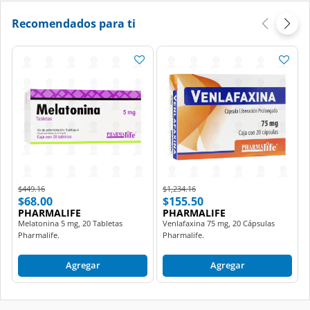
Recomendados para ti
Price reduced from
to
Price reduced from
to
$449.16
$1,234.16
$68.00
$155.50
PHARMALIFE
PHARMALIFE
Melatonina 5 mg, 20 Tabletas
Venlafaxina 75 mg, 20 Cápsulas
Pharmalife.
Pharmalife.
Agregar
Agregar