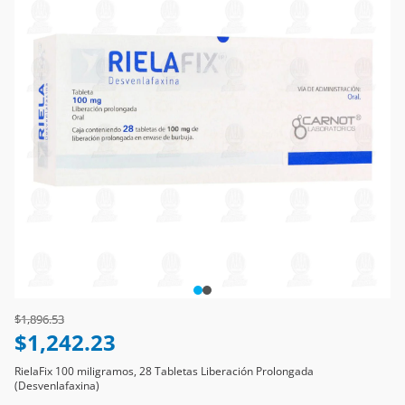
Price reduced from
to
$1,896.53
$1,242.23
RielaFix 100 miligramos, 28 Tabletas Liberación Prolongada
(Desvenlafaxina)