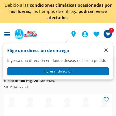
< div class="carousel-inner">
diciones climáticas ocasionadas por
¡Ahora también
s tiempos de entrega
podrían verse
afectados.
0
×
Elige una dirección de entrega
Ingresa una dirección en donde deseas recibir tu pedido
Farmacia
Medicina
Sistema Nervioso
Sedantes e Hipnóticos
Ingresar dirección
RIELAFIX
RielaFix 100 mg, 28 Tabletas.
SKU:
1407260