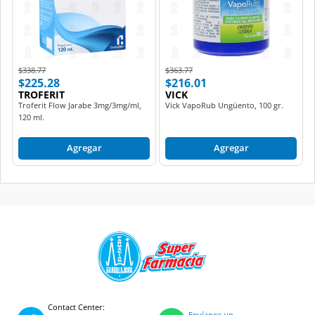
Price reduced from
to
Price reduced from
to
$338.77
$363.77
$225.28
$216.01
TROFERIT
VICK
Troferit Flow Jarabe 3mg/3mg/ml,
Vick VapoRub Ungüento, 100 gr.
120 ml.
Agregar
Agregar
Contact Center:
Envíanos un