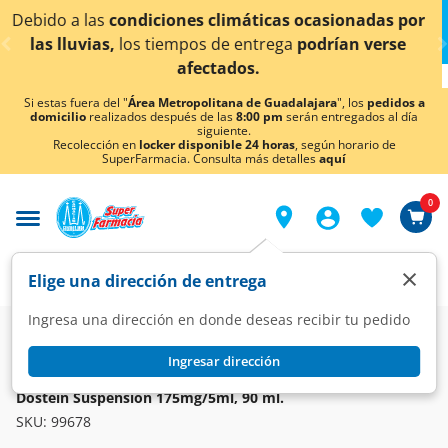
< div class="carousel-inner">
icas ocasionadas por
¡Ahora también en Aguascalien
trega
podrían verse
conocer detall
Si estas fuera del "
Área Metropolitana de Guadalajara
", los
pedidos a
domicilio
realizados después de las
8:00 pm
serán entregados al día
siguiente.
Recolección en
locker disponible 24 horas
, según horario de
SuperFarmacia. Consulta más detalles
aquí
0
×
Elige una dirección de entrega
Ingresa una dirección en donde deseas recibir tu pedido
Farmacia
Medicina
Respiratorio
Vías Respiratorias
Ingresar dirección
DOSTEIN
Dostein Suspensión 175mg/5ml, 90 ml.
SKU:
99678