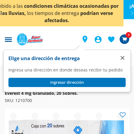
< div class="carousel-inner">
nadas por
¡Ahora también en Aguascalientes!
Da
clic
 verse
conocer detalles.
0
×
Elige una dirección de entrega
Ingresa una dirección en donde deseas recibir tu pedido
Farmacia
Medicina
Respiratorio
Vías Respiratorias
Ingresar dirección
EVEREST
Everest 4 mg Granulado, 20 Sobres.
SKU:
1210700