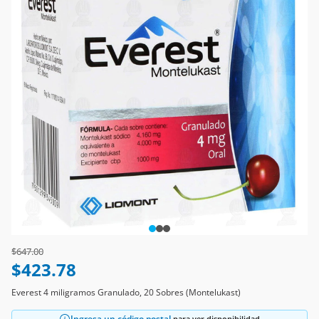
Price reduced from
to
$647.00
$423.78
Everest 4 miligramos Granulado, 20 Sobres (Montelukast)
Ingresa un código postal
para ver disponibilidad