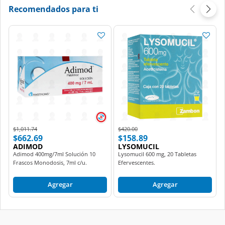
Recomendados para ti
Price reduced from
to
Price reduced from
to
$1,011.74
$420.00
$662.69
$158.89
ADIMOD
LYSOMUCIL
Adimod 400mg/7ml Solución 10
Lysomucil 600 mg, 20 Tabletas
Frascos Monodosis, 7ml c/u.
Efervescentes.
Agregar
Agregar