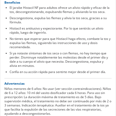
Beneficios
El jarabe Histacil NF para adultos ofrece un alivio rápido y eficaz de la
tos, descongestionando, expulsando flemas y aliviando la tos seca.
Descongestiona, expulsa las flemas y alivia la tos seca, gracias a su
fórmula.
Histiacil es antitusivo y expectorante. Por lo que sentirás un alivio
rápido, luego de ingerirlo.
No tienes que esperar para que Histiacil haga efecto, combate la tos y
expulsa las flemas, siguiendo las instrucciones de uso y dosis
recomendada.
Si ya notaste síntomas de tos seca o con flemas, no hay tiempo que
perder. Disminuye notablemente las molestias desde el primer día y
dale a tu cuerpo el alivio que necesita. Descongestiona, expulsa y
alivia en minutos.
Confía en su acción rápida para sentirte mejor desde el primer día.
Advertencias
Niños menores de 6 años: No usar (ver sección contraindicaciones). Niños
de 6 a 12 años: 10 ml del vasito dosificador cada 6 horas. Para uso sin
prescripción: La duración máxima de tratamiento es de 5 días. Bajo
supervisión médica, el tratamiento no debe ser continuado por más de 2 o
3 semanas. Indicación terapéutica: Auxiliar en el tratamiento de la tos ya
que facilita la expulsión de las secreciones de las vías respiratorias,
ayudando a descongestionarlas.