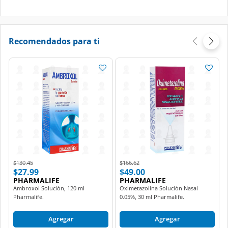
Recomendados para ti
Price reduced from
to
Price reduced from
to
$130.45
$166.62
$27.99
$49.00
PHARMALIFE
PHARMALIFE
Ambroxol Solución, 120 ml
Oximetazolina Solución Nasal
Pharmalife.
0.05%, 30 ml Pharmalife.
Agregar
Agregar