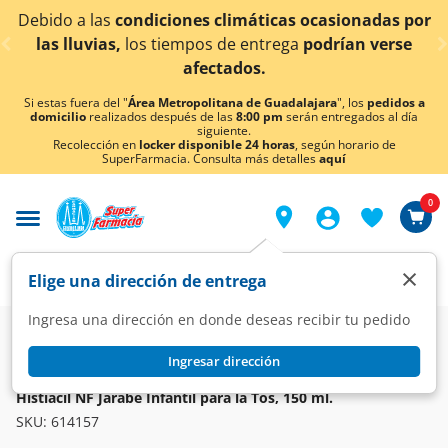
< div class="carousel-inner">
condiciones climáticas ocasionadas por
¡Ahora tambi
los tiempos de entrega
podrían verse
afectados.
Si estas fuera del "
Área Metropolitana de Guadalajara
", los
pedidos a
domicilio
realizados después de las
8:00 pm
serán entregados al día
siguiente.
Recolección en
locker disponible 24 horas
, según horario de
SuperFarmacia. Consulta más detalles
aquí
0
×
Elige una dirección de entrega
Ingresa una dirección en donde deseas recibir tu pedido
Farmacia
Medicina
Respiratorio
Vías Respiratorias
Ingresar dirección
HISTIACIL
Histiacil NF Jarabe Infantil para la Tos, 150 ml.
SKU:
614157