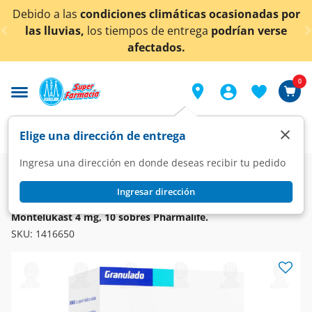
< div class="carousel-inner">
 las
condiciones climáticas ocasionadas por
¡Ahora 
vias,
los tiempos de entrega
podrían verse
afectados.
0
×
Elige una dirección de entrega
Ingresa una dirección en donde deseas recibir tu pedido
Farmacia
Medicina
Respiratorio
Vías Respiratorias
Ingresar dirección
PHARMALIFE
Montelukast 4 mg, 10 sobres Pharmalife.
SKU:
1416650