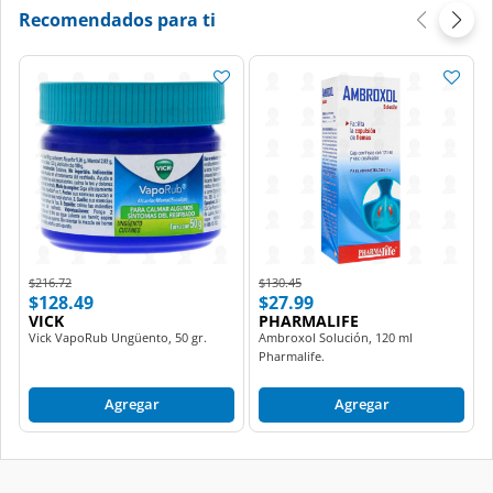
Recomendados para ti
Price reduced from
to
Price reduced from
to
$216.72
$130.45
$128.49
$27.99
VICK
PHARMALIFE
Vick VapoRub Ungüento, 50 gr.
Ambroxol Solución, 120 ml
Pharmalife.
Agregar
Agregar