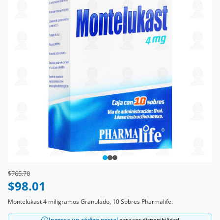
Price reduced from
to
$765.70
$98.01
Montelukast 4 miligramos Granulado, 10 Sobres Pharmalife.
Ingresa un código postal
para ver disponibilidad