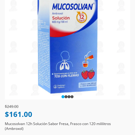
Price reduced from
to
$249.00
$161.00
Mucosolvan 12h Solución Sabor Fresa, Frasco con 120 mililitros
(Ambroxol)