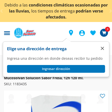
< div class="carousel-inner">
Debido a las
condiciones climáticas ocasionadas por
las lluvias,
los tiempos de entrega
podrían verse
afectados.
0
×
Elige una dirección de entrega
Ingresa una dirección en donde deseas recibir tu pedido
Farmacia
Medicina
Respiratorio
Vías Respiratorias
Ingresar dirección
MUCOSOLVAN
Mucosolvan Solución Sabor Fresa, 12h 120 ml.
SKU:
1183435