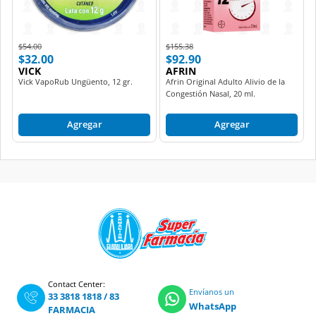
Price reduced from
to
Price reduced from
to
$54.00
$155.38
$32.00
$92.90
VICK
AFRIN
Vick VapoRub Ungüento, 12 gr.
Afrin Original Adulto Alivio de la
Congestión Nasal, 20 ml.
Agregar
Agregar
Contact Center:
Envíanos un
33 3818 1818
/
83
WhatsApp
FARMACIA