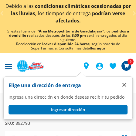
< div class="carousel-inner">
do a las
condiciones climáticas ocasionadas por
¡Aho
 lluvias,
los tiempos de entrega
podrían verse
afectados.
Si estas fuera del "
Área Metropolitana de Guadalajara
", los
pedidos a
domicilio
realizados después de las
8:00 pm
serán entregados al día
siguiente.
Recolección en
locker disponible 24 horas
, según horario de
SuperFarmacia. Consulta más detalles
aquí
0
×
Elige una dirección de entrega
Ingresa una dirección en donde deseas recibir tu pedido
Farmacia
Medicina
Urinario
Vías Urinarias
Ingresar dirección
PROSGUTT
Prosgutt 160mg/120mg, 40 Cápsulas.
SKU:
892793