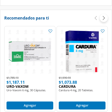
Recomendados para ti
Price reduced from
to
Price reduced from
to
$1,785.13
$1,590.93
$1,187.11
$1,073.88
URO-VAXOM
CARDURA
Uro-Vaxom 6 mg, 30 Cápsulas.
Cardura 4 mg, 20 Tabletas.
Agregar
Agregar