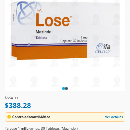
Price reduced from
to
$654.00
$388.28
Controlado/antibiótico
Ver detalles
Ifa Lose 1 miligramos, 30 Tabletas (Mazindol)