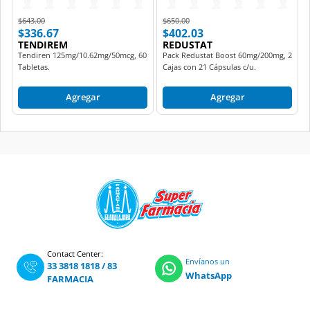
Price reduced from
to
Price reduced from
to
$643.00
$650.00
$336.67
$402.03
TENDIREM
REDUSTAT
Tendiren 125mg/10.62mg/50mcg, 60
Pack Redustat Boost 60mg/200mg, 2
Tabletas.
Cajas con 21 Cápsulas c/u.
Agregar
Agregar
Contact Center:
Envíanos un
33 3818 1818
/
83
WhatsApp
FARMACIA