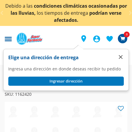
< div class="carousel-inner">
Debido a las
condiciones climáticas ocasionadas por
las lluvias,
los tiempos de entrega
podrían verse
afectados.
0
×
Elige una dirección de entrega
Ingresa una dirección en donde deseas recibir tu pedido
Farmacia
Obesidad
Antiobesidad
Ingresar dirección
IFA
Ifa Lose 1 mg, 30 Tabletas.
SKU:
1162420