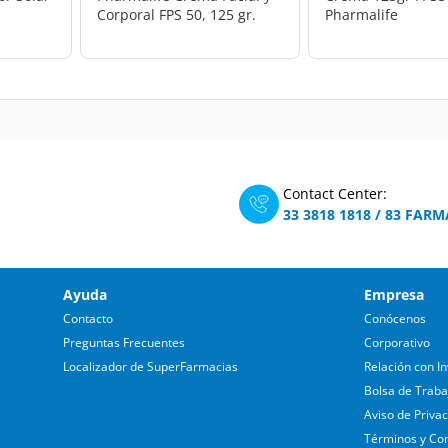
Corporal FPS 50, 125 gr.
Pharmalife
Contact Center:
33 3818 1818
/
83 FARM
Ayuda
Empresa
Contacto
Conócenos
Preguntas Frecuentes
Corporativo
Localizador de SuperFarmacias
Relación con In
Bolsa de Traba
Aviso de Priva
Términos y Co