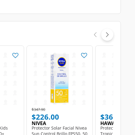
Price reduced from
to
$347.90
$226.00
$368.00
NIVEA
HAWAIIAN TR
Kids
Protector Solar Facial Nivea
Protector Solar 
0+
Sun Control Brillo FPS50, 50
Tropic Ultra Rad