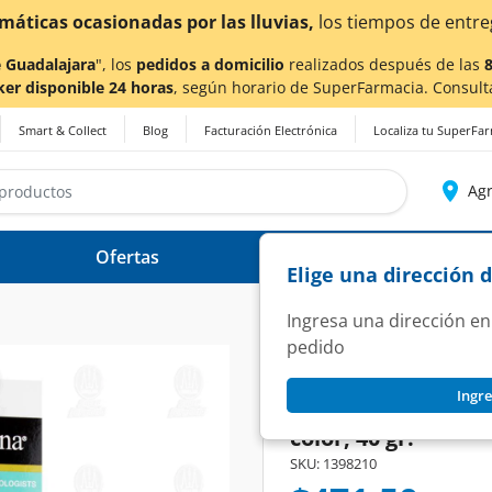
¡
 Guadalajara
", los
pedidos a domicilio
realizados después de las
ker disponible 24 horas
, según horario de SuperFarmacia. Consult
Smart & Collect
Blog
Facturación Electrónica
Localiza tu SuperFa
Agr
Ofertas
Ayuda
Elige una dirección 
Ingresa una dirección en
pedido
NEUTROGENA
Ingre
Protector Solar Fa
color, 40 gr.
SKU:
1398210