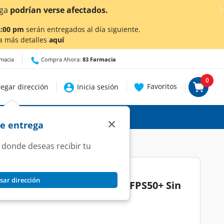
Ahora también en Aguascalientes!
Da
clic aquí
para conoce
8:00 pm
serán entregados al día siguiente.
a más detalles
aquí
rmacia
Compra Ahora:
83 Farmacia
0
Favoritos
egar dirección
Inicia sesión
×
de entrega
 donde deseas recibir tu
sar dirección
cial Neutrogena Sun Fresh FPS50+ Sin