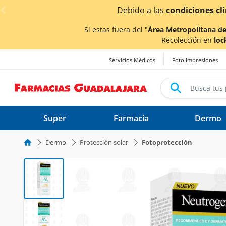
< div class="carousel-inner">
entrega
podrían verse afectados.
Si estas fuera del "
Área Metropolitana de
Recolección en
loc
Servicios Médicos
Foto Impresiones
Super
Farmacia
Dermo
Dermo
Protección solar
Fotoprotección