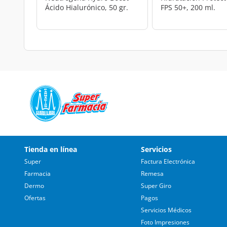
Ácido Hialurónico, 50 gr.
FPS 50+, 200 ml.
Tienda en línea
Servicios
Super
Factura Electrónica
Farmacia
Remesa
Dermo
Super Giro
Ofertas
Pagos
Servicios Médicos
Foto Impresiones