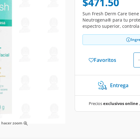
$471.50
Sun Fresh Derm Care tiene
Neutrogena® para tu protec
espectro superior, controla
Ingr
Favoritos
Entrega
Precios
exclusivos online
,
ra hacer zoom