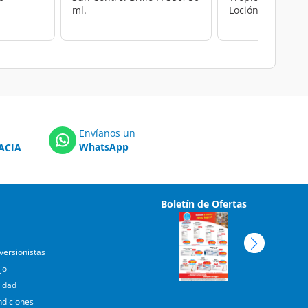
ml.
Loción FPS 50, 24
Envíanos un
WhatsApp
ACIA
Boletín de Ofertas
versionistas
jo
cidad
ndiciones