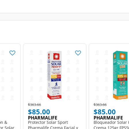
Price reduced from
to
Price reduced from
to
$363.66
$363.66
$85.00
$85.00
PHARMALIFE
PHARMALIFE
ón &
Protector Solar Sport
Bloqueador Solar 
or Solar
Pharmalife Crema Facial y
Crema 125gr FPS5