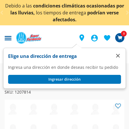
< div class="carousel-inner">
s climáticas ocasionadas por
¡Ahora también en Agu
s de entrega
podrían verse
conoc
ectados.
0
×
Elige una dirección de entrega
Ingresa una dirección en donde deseas recibir tu pedido
Farmacia
Salud Sexual
Pruebas de Embarazo
Ingresar dirección
FIRST RESPONSE
First Response Prueba de Embarazo, 1 pz.
SKU:
1207814