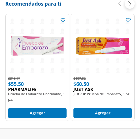
Recomendados para ti
Price reduced from
to
Price reduced from
to
$316.77
$107.82
$55.50
$60.50
PHARMALIFE
JUST ASK
Prueba de Embarazo Pharmalife, 1
Just Ask Prueba de Embarazo, 1 pz.
pz.
Agregar
Agregar