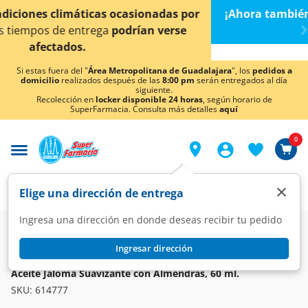
< div class="carousel-inner">
por
¡Ahora también en Aguascalientes!
Da
clic aquí
pa
conocer detalles.
Si estas fuera del "
Área Metropolitana de Guadalajara
", los
pedidos a
domicilio
realizados después de las
8:00 pm
serán entregados al día
siguiente.
Recolección en
locker disponible 24 horas
, según horario de
SuperFarmacia. Consulta más detalles
aquí
0
×
Elige una dirección de entrega
Ingresa una dirección en donde deseas recibir tu pedido
Super
Higiene y Belleza
Higiene y Cuidado Corporal
Cremas Corporales
Ingresar dirección
JALOMA
Aceite Jaloma Suavizante con Almendras, 60 ml.
SKU:
614777