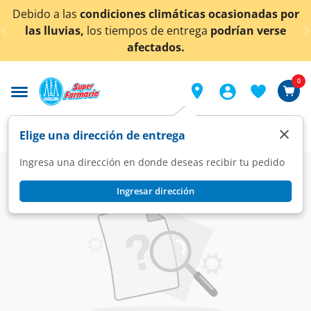
< div class="carousel-inner">
bido a las
condiciones climáticas ocasionadas por
¡
las lluvias,
los tiempos de entrega
podrían verse
afectados.
0
×
Elige una dirección de entrega
Ingresa una dirección en donde deseas recibir tu pedido
Super
Mascotas
Alimento para Gato
Alimento para Perros
Ingresar dirección