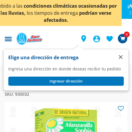
< div class="carousel-inner">
asionadas por
¡Ahora también en Aguascalientes!
D
rían verse
conocer detalles.
0
×
Elige una dirección de entrega
Ingresa una dirección en donde deseas recibir tu pedido
Farmacia
Visual
Oftalmología
Ingresar dirección
SOPHIA
Manzanilla Sophia 0.25mg/ml Solución Gotas, 15 ml.
SKU:
930032