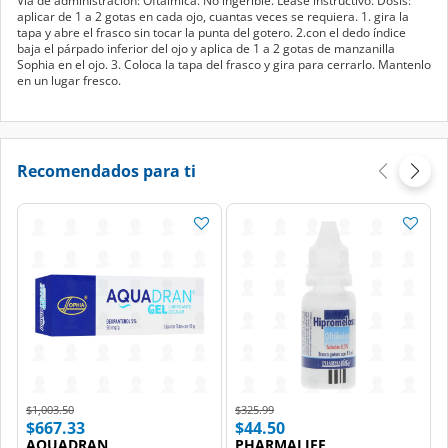
Vía de administración: Oftálmica. No ingerible. Léase instructivo. Dosis:
aplicar de 1 a 2 gotas en cada ojo, cuantas veces se requiera. 1. gira la
tapa y abre el frasco sin tocar la punta del gotero. 2.con el dedo índice
baja el párpado inferior del ojo y aplica de 1 a 2 gotas de manzanilla
Sophia en el ojo. 3. Coloca la tapa del frasco y gira para cerrarlo. Mantenlo
en un lugar fresco.
Recomendados para ti
Price reduced from
to
Price reduced from
to
$1,003.50
$325.99
$667.33
$44.50
AQUADRAN
PHARMALIFE