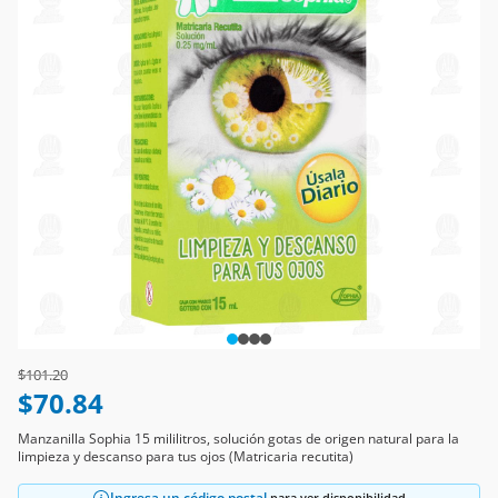
Price reduced from
to
$101.20
$70.84
Manzanilla Sophia 15 mililitros, solución gotas de origen natural para la
limpieza y descanso para tus ojos (Matricaria recutita)
Ingresa un código postal
para ver disponibilidad