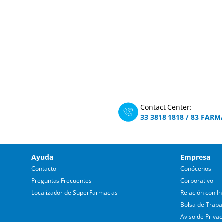
Contact Center:
33 3818 1818
/
83 FARM
Ayuda
Empresa
Contacto
Conócenos
Preguntas Frecuentes
Corporativo
Localizador de SuperFarmacias
Relación con In
Bolsa de Traba
Aviso de Priva