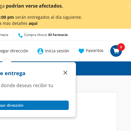
a
podrían verse afectados.
8:00 pm
serán entregados al día siguiente.
a más detalles
aquí
rmacia
Compra Ahora:
83 Farmacia
0
Favoritos
egar dirección
Inicia sesión
×
de entrega
 donde deseas recibir tu
sar dirección
ftálmico, 15 ml.