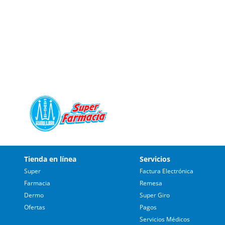
Tienda en línea
Servicios
Super
Factura Electrónica
Farmacia
Remesa
Dermo
Super Giro
Ofertas
Pagos
Servicios Médicos