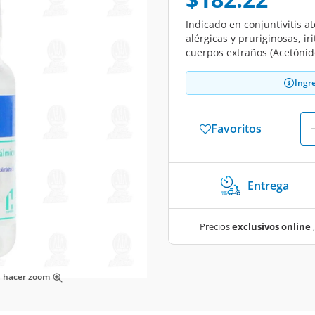
Indicado en conjuntivitis ató
alérgicas y pruriginosas, iri
cuerpos extraños (Acetónid
Ingr
Favoritos
Entrega
Precios
exclusivos online
,
ra hacer zoom