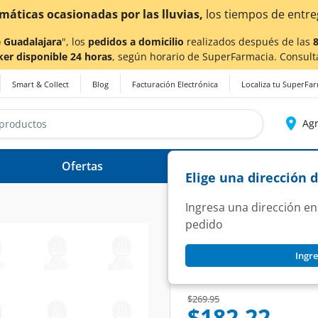
máticas ocasionadas por las lluvias,
los tiempos de entreg
 Guadalajara
", los
pedidos a domicilio
realizados después de las
ker disponible 24 horas
, según horario de SuperFarmacia. Consult
Smart & Collect
Blog
Facturación Electrónica
Localiza tu SuperFa
Agr
Ofertas
Ayuda
Elige una dirección 
Ingresa una dirección en
pedido
SYNALAR
Ingre
Synalar Solución O
SKU:
65366
Price reduced from
to
$269.95
$182.22