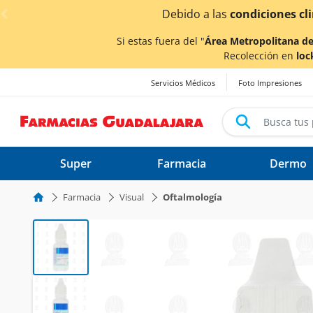
< div class="carousel-inner">
Debido a las
condiciones cli
Si estas fuera del "
Área Metropolitana de
Recolección en
loc
Servicios Médicos
Foto Impresiones
Super
Farmacia
Dermo
Farmacia
Visual
Oftalmología