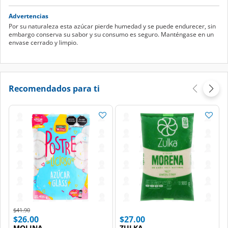
Advertencias
Por su naturaleza esta azúcar pierde humedad y se puede endurecer, sin
embargo conserva su sabor y su consumo es seguro. Manténgase en un
envase cerrado y limpio.
Recomendados para ti
Price reduced from
to
$41.90
$26.00
$27.00
MOLINA
ZULKA