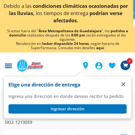
< div class="carousel-inner">
icas ocasionadas por
¡Ahora también en Aguascalien
trega
podrían verse
conocer detall
Si estas fuera del "
Área Metropolitana de Guadalajara
", los
pedidos a
domicilio
realizados después de las
8:00 pm
serán entregados al día
siguiente.
Recolección en
locker disponible 24 horas
, según horario de
SuperFarmacia. Consulta más detalles
aquí
0
×
Elige una dirección de entrega
Ingresa una dirección en donde deseas recibir tu pedido
Super
Alimentos
Despensa
Azúcar y Endulzantes
Ingresar dirección
ZULKA
Azúcar Zulka Mascabado, 500 gr.
SKU:
1213059