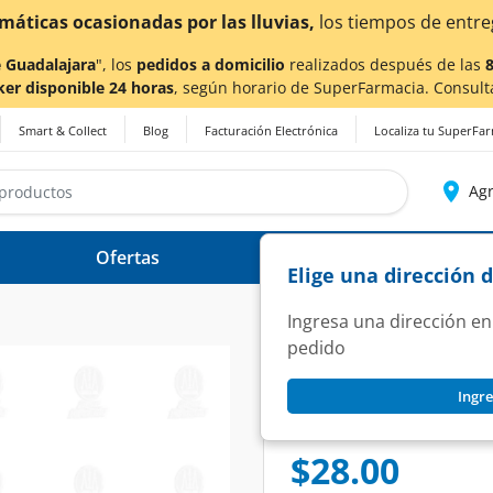
as por las lluvias,
los tiempos de entrega
podrían verse 
 Guadalajara
", los
pedidos a domicilio
realizados después de las
ker disponible 24 horas
, según horario de SuperFarmacia. Consult
Smart & Collect
Blog
Facturación Electrónica
Localiza tu SuperFa
Agr
Ofertas
Ayuda
Elige una dirección 
Ingresa una dirección en
pedido
HERSHEY'S
Ingre
Chocolate Amargo H
SKU:
1359312
$28.00