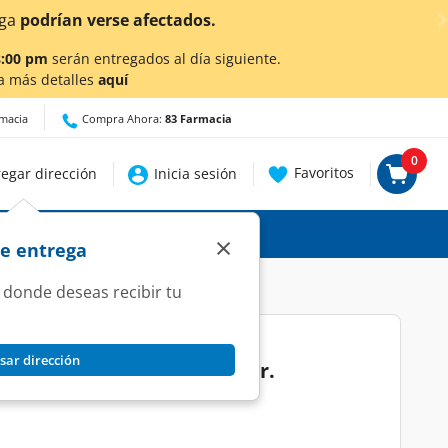
afectados.
8:00 pm
serán entregados al día siguiente.
a más detalles
aquí
rmacia
Compra Ahora:
83 Farmacia
0
Favoritos
egar dirección
Inicia sesión
×
de entrega
 donde deseas recibir tu
sar dirección
ershey's Zero Sugar, 17 gr.