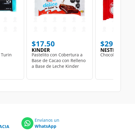
$17.50
$29.50
KINDER
NESTLÉ
 Turin
Pastelito con Cobertura a
Chocolate Kit Kat,
Base de Cacao con Relleno
a Base de Leche Kinder
Delice, 39 gr.
Envíanos un
WhatsApp
ACIA