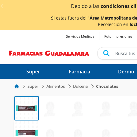
< div class="carousel-inner">
Debido a las
condiciones climáticas ocasionad
Si estas fuera del "
Área Metropolitana de
Recolección en
loc
Servicios Médicos
Foto Impresiones
Super
Farmacia
Dermo
Super
Alimentos
Dulcería
Chocolates