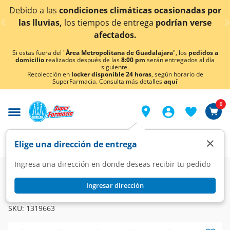
< div class="carousel-inner">
ciones climáticas ocasionadas por
¡Ahora también e
tiempos de entrega
podrían verse
afectados.
Si estas fuera del "
Área Metropolitana de Guadalajara
", los
pedidos a
domicilio
realizados después de las
8:00 pm
serán entregados al día
siguiente.
Recolección en
locker disponible 24 horas
, según horario de
SuperFarmacia. Consulta más detalles
aquí
0
×
Elige una dirección de entrega
Ingresa una dirección en donde deseas recibir tu pedido
Super
Alimentos
Dulcería
Dulces
Ingresar dirección
SKITTLES
Caramelo Skittles Original, 22 gr.
SKU:
1319663