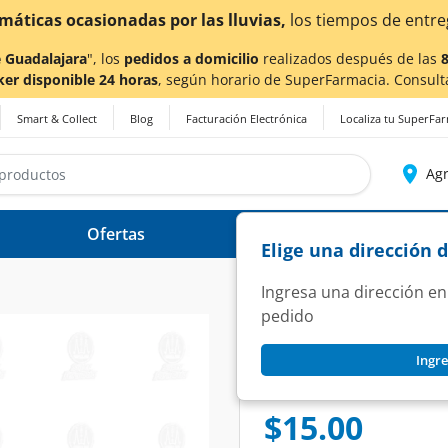
¡Ahora también en Agu
 Guadalajara
", los
pedidos a domicilio
realizados después de las
ker disponible 24 horas
, según horario de SuperFarmacia. Consult
Smart & Collect
Blog
Facturación Electrónica
Localiza tu SuperFa
Agr
Ofertas
Ayuda
Elige una dirección 
Ingresa una dirección en
pedido
LUCAS
Ingre
Dulce Enchilado L
SKU:
554227
$15.00