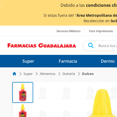
< div class="carousel-inner">
afectados.
Si estas fuera del "
Área Metropolitana de
Recolección en
loc
Servicios Médicos
Foto Impresiones
Super
Farmacia
Dermo
Super
Alimentos
Dulcería
Dulces