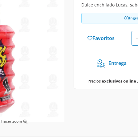
Dulce enchilado Lucas, sa
Ingr
Favoritos
Entrega
Precios
exclusivos online
,
ra hacer zoom