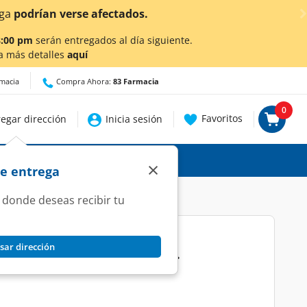
ascalientes!
Da
clic aquí
para conocer detalles.
8:00 pm
serán entregados al día siguiente.
a más detalles
aquí
rmacia
Compra Ahora:
83 Farmacia
0
Favoritos
egar dirección
Inicia sesión
×
de entrega
 donde deseas recibir tu
sar dirección
ucas Gusano Chamoy, 36 gr.