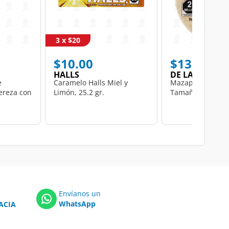
3 x $20
$10.00
$13.50
HALLS
DE LA ROSA
e
Caramelo Halls Miel y
Mazapán De la R
ereza con
Limón, 25.2 gr.
Tamaño Gigante, 
Envíanos un
WhatsApp
ACIA