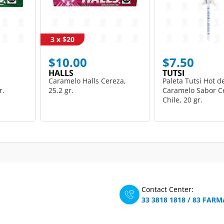
3 x $20
$10.00
$7.50
HALLS
TUTSI
Caramelo Halls Cereza,
Paleta Tutsi Hot d
r.
25.2 gr.
Caramelo Sabor C
Chile, 20 gr.
Contact Center:
33 3818 1818
/
83 FARM