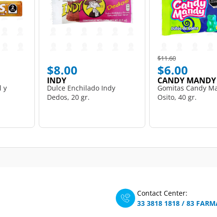
Price reduced from
to
$11.60
$8.00
$6.00
INDY
CANDY MANDY
l y
Dulce Enchilado Indy
Gomitas Candy M
Dedos, 20 gr.
Osito, 40 gr.
Contact Center:
33 3818 1818
/
83 FARM