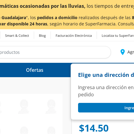
ntrega
podrían verse afectados.
 Guadalajara
", los
pedidos a domicilio
realizados después de las
ker disponible 24 horas
, según horario de SuperFarmacia. Consult
Smart & Collect
Blog
Facturación Electrónica
Localiza tu SuperFa
Agr
Ofertas
Ayuda
Elige una dirección 
Ingresa una dirección en
pedido
SKWINKLES
Ingre
Dulce Enchilado Sk
SKU:
929107
$14.50