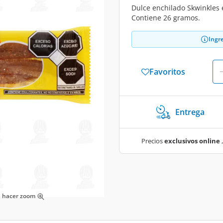
Dulce enchilado Skwinkles e
Contiene 26 gramos.
Ingr
Favoritos
Entrega
Precios
exclusivos online
,
ra hacer zoom