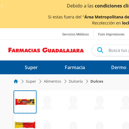
< div class="carousel-inner">
 climáticas ocasionadas por las lluvias,
los tiempos de e
Si estas fuera del "
Área Metropolitana de
Recolección en
loc
Servicios Médicos
Foto Impresiones
Super
Farmacia
Dermo
Super
Alimentos
Dulcería
Dulces