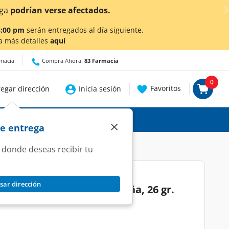
¡A
8:00 pm
serán entregados al día siguiente.
a más detalles
aquí
rmacia
Compra Ahora:
83 Farmacia
0
Favoritos
egar dirección
Inicia sesión
×
de entrega
 donde deseas recibir tu
sar dirección
winkles Rellenos Sabor Piña, 26 gr.