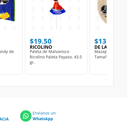
$19.50
$13.50
RICOLINO
DE LA ROSA
andy de
Paleta de Malvavisco
Mazapán De la R
Ricolino Paleta Payaso, 43.5
Tamaño Gigante, 
gr.
Envíanos un
WhatsApp
ACIA