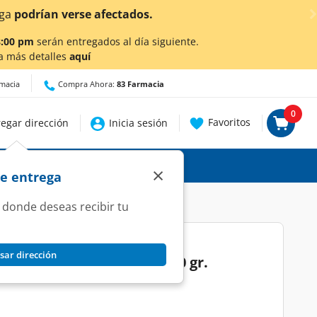
¡Ahora ta
8:00 pm
serán entregados al día siguiente.
a más detalles
aquí
rmacia
Compra Ahora:
83 Farmacia
0
Favoritos
egar dirección
Inicia sesión
×
de entrega
 donde deseas recibir tu
sar dirección
tes Sabor a Tamarindo, 30 gr.