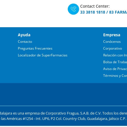
Contact Center:
33 3818 1818
/
83 FARM
Ayuda
Empresa
Contacto
Conócenos
Preguntas Frecuentes
Corporativo
Localizador de SuperFarmacias
Relación con In
Bolsa de Traba
Aviso de Priva
Términos y Co
lajara es una empresa de Corporativo Fragua, S.A.B. de C.V. Todos los der
 las Américas #1254 - Int. UP6, P2 Col. Country Club, Guadalajara, Jalisco C.P