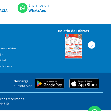
Envíanos un
WhatsApp
ACIA
Boletín de Ofertas
versionistas
jo
cidad
ndiciones
Descarga
nuestra APP
echos reservados.
. 44610