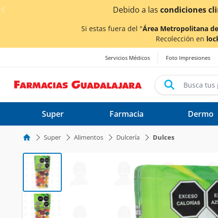
< div class="carousel-inner">
cas ocasionadas por las lluvias,
los tiempos de entrega
po
Si estas fuera del "
Área Metropolitana de
Recolección en
loc
Servicios Médicos
Foto Impresiones
Super
Farmacia
Dermo
Super
Alimentos
Dulcería
Dulces