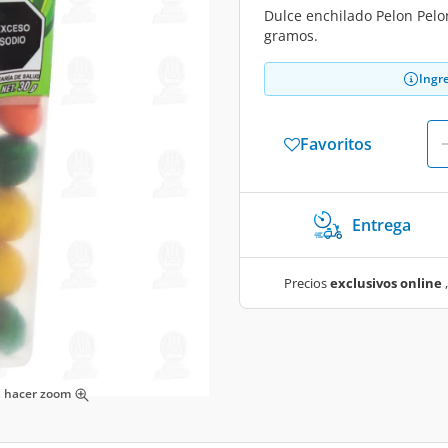
Dulce enchilado Pelon Pelo
gramos.
Ingr
Favoritos
Entrega
Precios
exclusivos online
,
ra hacer zoom