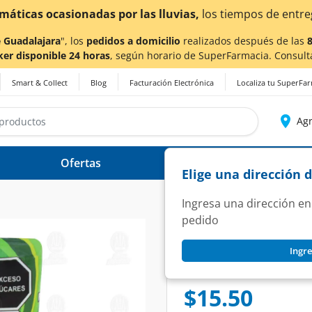
drían verse afectados.
 Guadalajara
", los
pedidos a domicilio
realizados después de las
ker disponible 24 horas
, según horario de SuperFarmacia. Consult
Smart & Collect
Blog
Facturación Electrónica
Localiza tu SuperFa
Agr
Ofertas
Ayuda
Elige una dirección 
Ingresa una dirección en
pedido
PELÓN
Ingre
Dulce Pelon Pelone
SKU:
1294210
$15.50