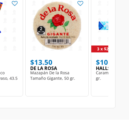
3 x $20
$13.50
$10.00
DE LA ROSA
HALLS
sco
Mazapán De la Rosa
Caramelo Halls M
yaso, 43.5
Tamaño Gigante, 50 gr.
gr.