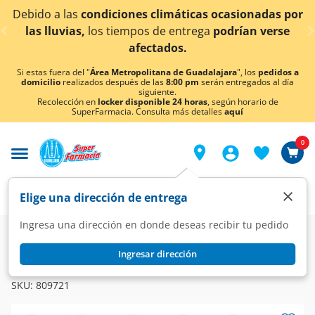
< div class="carousel-inner">
as
condiciones climáticas ocasionadas por
¡Ahora ta
as,
los tiempos de entrega
podrían verse
afectados.
Si estas fuera del "
Área Metropolitana de Guadalajara
", los
pedidos a
domicilio
realizados después de las
8:00 pm
serán entregados al día
siguiente.
Recolección en
locker disponible 24 horas
, según horario de
SuperFarmacia. Consulta más detalles
aquí
0
×
Elige una dirección de entrega
Ingresa una dirección en donde deseas recibir tu pedido
Super
Alimentos
Dulcería
Dulces
Ingresar dirección
CANDY MANDY
Ositos de Gomita Candy Mandy con Valentina, 65 gr.
SKU:
809721