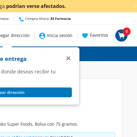
¡Ahora ta
rmacia
Compra Ahora:
83 Farmacia
0
Favoritos
egar dirección
Inicia sesión
×
de entrega
 donde deseas recibir tu
sar dirección
Super Foods, 75 gr.
ko Super Foods, Bolsa con 75 gramos.