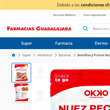
< div class="carousel-inner">
cas ocasionadas por las lluvias,
los tiempos de entrega
po
Servicios Médicos
Foto Impresiones
Super
Farmacia
Dermo
Super
Alimentos
Botanas
Semillas y Frutos Se