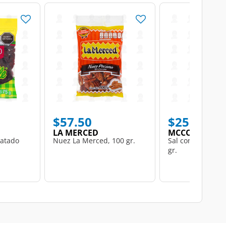
$57.50
$25.50
LA MERCED
MCCORMICK
atado
Nuez La Merced, 100 gr.
Sal con Ajo McCo
gr.