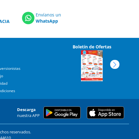
Envíanos un
WhatsApp
ACIA
Boletín de Ofertas
versionistas
jo
cidad
ndiciones
Descarga
nuestra APP
echos reservados.
. 44610