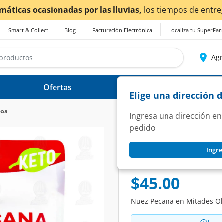
drían verse afectados.
Smart & Collect
Blog
Facturación Electrónica
Localiza tu SuperFa
Agr
Ofertas
Ayuda
Elige una dirección 
cos
Ingresa una dirección en
pedido
OKKO
Ingre
Nuez Pecana Okko 
SKU:
1401157
$45.00
Nuez Pecana en Mitades Ok