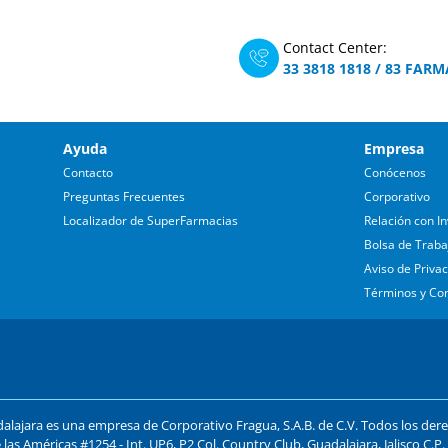
Contact Center:
33 3818 1818
/
83 FARM
Ayuda
Empresa
Contacto
Conócenos
Preguntas Frecuentes
Corporativo
Localizador de SuperFarmacias
Relación con In
Bolsa de Traba
Aviso de Priva
Términos y Co
lajara es una empresa de Corporativo Fragua, S.A.B. de C.V. Todos los der
 las Américas #1254 - Int. UP6, P2 Col. Country Club, Guadalajara, Jalisco C.P