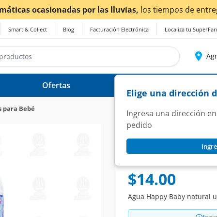
 tiempos de entrega
podrían verse afectados.
Smart & Collect
Blog
Facturación Electrónica
Localiza tu SuperFa
Agr
Ofertas
Ayuda
Elige una dirección 
s para Bebé
Ingresa una dirección en
pedido
HAPPY BABY
Ingre
Agua Happy Baby Na
SKU:
859109
$14.00
Agua Happy Baby natural ultr