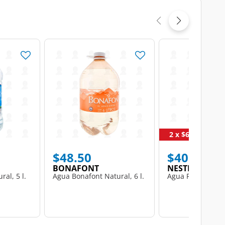
2 x $65
$48.50
$40.00
BONAFONT
NESTLE
al, 5 l.
Agua Bonafont Natural, 6 l.
Agua Purificada G