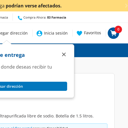
rmacia
Compra Ahora:
83 Farmacia
0
Favoritos
egar dirección
Inicia sesión
×
de entrega
 donde deseas recibir tu
sar dirección
tural, 1.5 l.
apurificada libre de sodio. Botella de 1.5 litros.