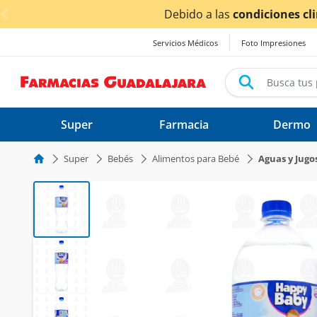
< div class="carousel-inner">
las
condiciones climáticas ocasionadas por las lluvias,
los
Servicios Médicos
Foto Impresiones
Super
Farmacia
Dermo
Super
Bebés
Alimentos para Bebé
Aguas y Jugo