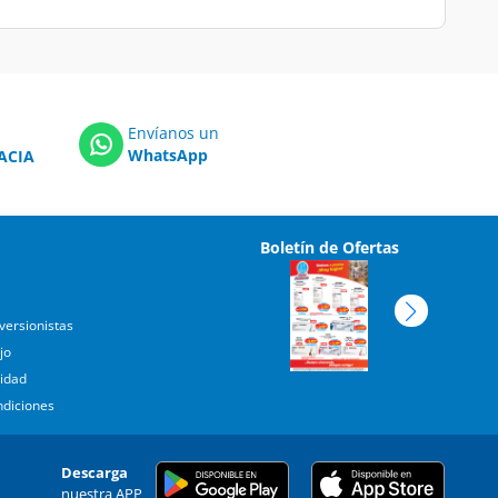
Envíanos un
WhatsApp
ACIA
Boletín de Ofertas
versionistas
jo
cidad
ndiciones
Descarga
nuestra APP