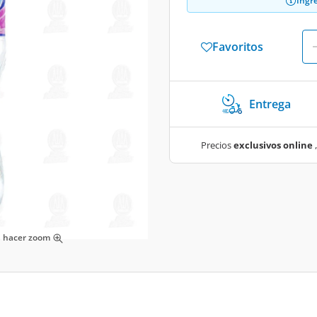
Ingr
Favoritos
Entrega
Precios
exclusivos online
,
ra hacer zoom