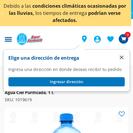
< div class="carousel-inner">
s climáticas ocasionadas por
¡Ahora también en Agu
s de entrega
podrían verse
conoc
ectados.
0
×
Elige una dirección de entrega
Ingresa una dirección en donde deseas recibir tu pedido
Super
Bebidas
Agua Pura y Saborizada
Agua Natural
Ingresar dirección
CIEL
Agua Ciel Purificada, 1 l.
SKU:
1019619