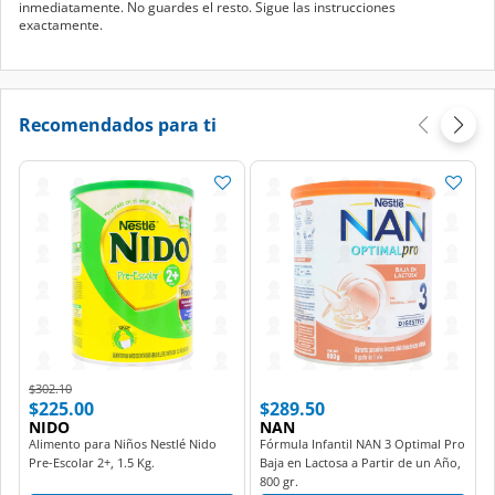
inmediatamente. No guardes el resto. Sigue las instrucciones
exactamente.
Recomendados para ti
Price reduced from
to
$302.10
$225.00
$289.50
NIDO
NAN
Alimento para Niños Nestlé Nido
Fórmula Infantil NAN 3 Optimal Pro
Pre-Escolar 2+, 1.5 Kg.
Baja en Lactosa a Partir de un Año,
800 gr.