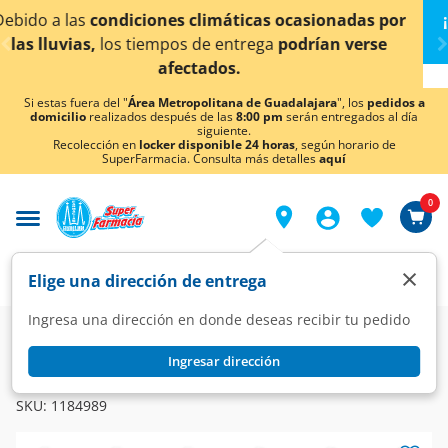
< div class="carousel-inner">
nadas por
¡Ahora también en Aguascalientes!
Da
clic
 verse
conocer detalles.
Si estas fuera del "
Área Metropolitana de Guadalajara
", los
pedidos a
domicilio
realizados después de las
8:00 pm
serán entregados al día
siguiente.
Recolección en
locker disponible 24 horas
, según horario de
SuperFarmacia. Consulta más detalles
aquí
0
×
Elige una dirección de entrega
Ingresa una dirección en donde deseas recibir tu pedido
Super
Bebés
Fórmulas Infantiles
Crecimiento
Ingresar dirección
NIDO
Alimento para Niños Nido Kinder Deslactosado, 800 gr.
SKU:
1184989